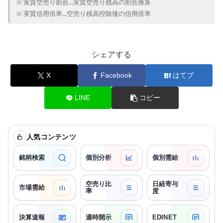
※ 実質空売り割合...実質空売り残高の割合換算
※ 実質信用倍率...空売り残高控除後の信用倍率
シェアする
X
Facebook
はてブ
LINE
コピー
人気コンテンツ
銘柄検索
個別分析
個別需給
空売り比
日経寄与
市場需給
率
度
決算速報
適時開示
EDINET