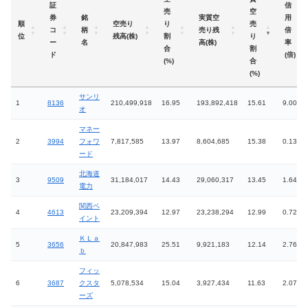
証
信
売
空
券
銘
実質空
用
順
空売り
り
売
コ
柄
売り残
倍
位
残高(株)
割
り
ー
名
高(株)
率
合
割
ド
(倍)
(%)
合
(%)
サンリ
1
8136
210,499,918
16.95
193,892,418
15.61
9.00
オ
マネー
2
3994
フォワ
7,817,585
13.97
8,604,685
15.38
0.13
ード
北海道
3
9509
31,184,017
14.43
29,060,317
13.45
1.64
電力
関西ペ
4
4613
23,209,394
12.97
23,238,294
12.99
0.72
イント
ＫＬａ
5
3656
20,847,983
25.51
9,921,183
12.14
2.76
ｂ
フィッ
6
3687
クスタ
5,078,534
15.04
3,927,434
11.63
2.07
ーズ