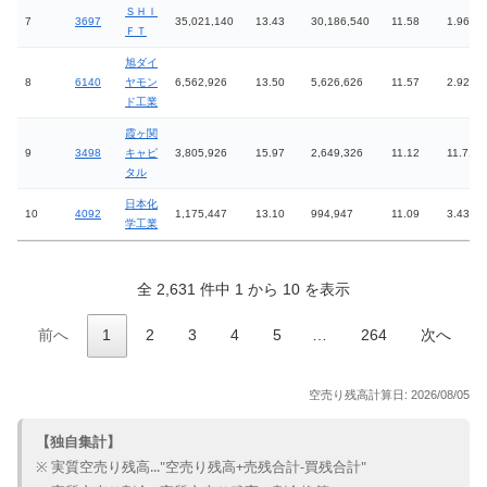
ＳＨＩ
7
3697
35,021,140
13.43
30,186,540
11.58
1.96
ＦＴ
旭ダイ
8
6140
ヤモン
6,562,926
13.50
5,626,626
11.57
2.92
ド工業
霞ヶ関
9
3498
キャピ
3,805,926
15.97
2,649,326
11.12
11.71
タル
日本化
10
4092
1,175,447
13.10
994,947
11.09
3.43
学工業
全 2,631 件中 1 から 10 を表示
前へ
1
2
3
4
5
…
264
次へ
空売り残高計算日: 2026/08/05
【独自集計】
※ 実質空売り残高..."空売り残高+売残合計-買残合計"