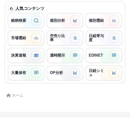
人気コンテンツ
銘柄検索
個別分析
個別需給
空売り比
日経寄与
市場需給
率
度
決算速報
適時開示
EDINET
日経シミ
大量保有
OP分析
ュ
ホーム