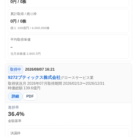
0円 / 0株
累計取得 / 残り枠
0円 / 0株
残り 100億円 / 4,000,000株
平均取得単価
–
当月末株価 2,800.5円
取得中
2026/08/07 16:21
9272
ブティックス株式会社
グロース
サービス業
取得状況月 2026年07月
取得期間 2026/02/13〜2026/12/31
時価総額 139.6億円
詳細
PDF
進捗率
36.4%
金額基準
決議枠