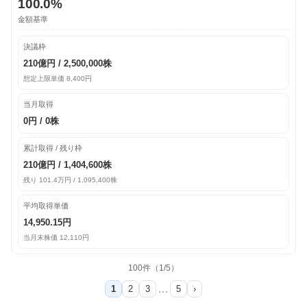
100.0%
金額基準
決議枠
210億円 / 2,500,000株
想定上限単価 8,400円
当月取得
0円 / 0株
累計取得 / 残り枠
210億円 / 1,404,600株
残り 101.4万円 / 1,095,400株
平均取得単価
14,950.15円
当月末株価 12,110円
100件（1/5）
…
1
2
3
5
›