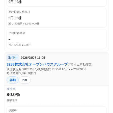
0円 / 0株
累計取得 / 残り枠
0円 / 0株
残り 30億円 / 3,300,000株
平均取得単価
–
当月末株価 1,175円
取得中
2026/08/07 16:05
3288
株式会社オープンハウスグループ
プライム
不動産業
取得状況月 2026年07月
取得期間 2025/11/17〜2026/09/30
時価総額 9,840.8億円
詳細
PDF
進捗率
90.0%
金額基準
決議枠