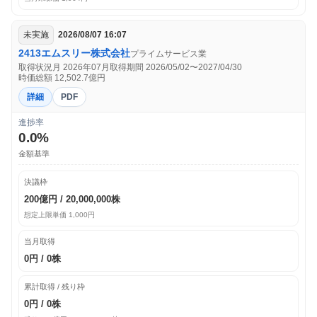
未実施
2026/08/07 16:07
2413
エムスリー株式会社
プライム
サービス業
取得状況月 2026年07月
取得期間 2026/05/02〜2027/04/30
時価総額 12,502.7億円
詳細
PDF
進捗率
0.0%
金額基準
決議枠
200億円 / 20,000,000株
想定上限単価 1,000円
当月取得
0円 / 0株
累計取得 / 残り枠
0円 / 0株