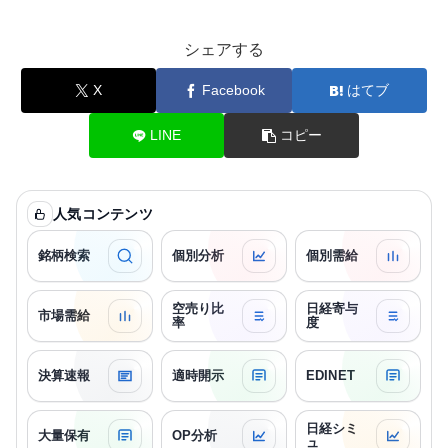
シェアする
X
Facebook
はてブ
LINE
コピー
人気コンテンツ
銘柄検索
個別分析
個別需給
空売り比
日経寄与
市場需給
率
度
決算速報
適時開示
EDINET
日経シミ
大量保有
OP分析
ュ