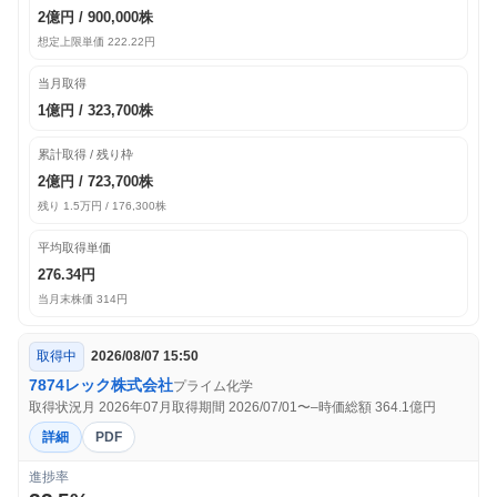
2億円 / 900,000株
想定上限単価 222.22円
当月取得
1億円 / 323,700株
累計取得 / 残り枠
2億円 / 723,700株
残り 1.5万円 / 176,300株
平均取得単価
276.34円
当月末株価 314円
取得中
2026/08/07 15:50
7874
レック株式会社
プライム
化学
取得状況月 2026年07月
取得期間 2026/07/01〜–
時価総額 364.1億円
詳細
PDF
進捗率