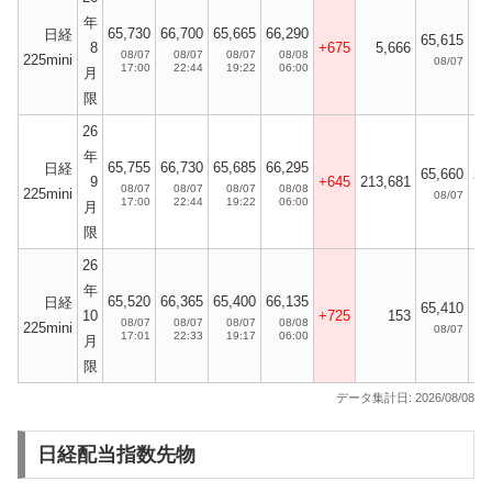
年
65,730
66,700
65,665
66,290
日経
65,615
5
8
+675
5,666
08/07
08/07
08/07
08/08
225mini
08/07
17:00
22:44
19:22
06:00
月
限
26
年
65,755
66,730
65,685
66,295
日経
65,660
24
9
+645
213,681
08/07
08/07
08/07
08/08
225mini
08/07
17:00
22:44
19:22
06:00
月
限
26
年
65,520
66,365
65,400
66,135
日経
65,410
10
+725
153
08/07
08/07
08/07
08/08
225mini
08/07
17:01
22:33
19:17
06:00
月
限
データ集計日: 2026/08/08
日経配当指数先物