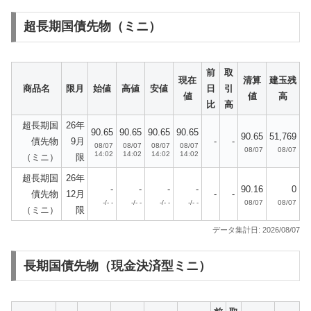
超長期国債先物（ミニ）
前
取
現在
清算
建玉残
商品名
限月
始値
高値
安値
日
引
値
値
高
比
高
超長期国
26年
90.65
90.65
90.65
90.65
90.65
51,769
債先物
9月
-
-
08/07
08/07
08/07
08/07
08/07
08/07
14:02
14:02
14:02
14:02
（ミニ）
限
超長期国
26年
-
-
-
-
90.16
0
債先物
12月
-
-
-/- -
-/- -
-/- -
-/- -
08/07
08/07
（ミニ）
限
データ集計日: 2026/08/07
長期国債先物（現金決済型ミニ）