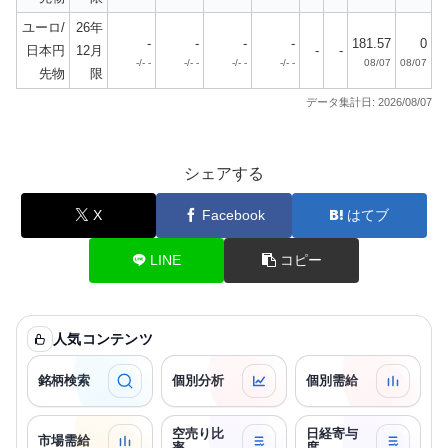
ユーロ/
26年
-
-
-
-
181.57
0
日本円
12月
-
-
-/- -
-/- -
-/- -
-/- -
08/07
08/07
先物
限
データ集計日: 2026/08/07
シェアする
X
Facebook
はてブ
LINE
コピー
人気コンテンツ
銘柄検索
個別分析
個別需給
空売り比
日経寄与
市場需給
率
度