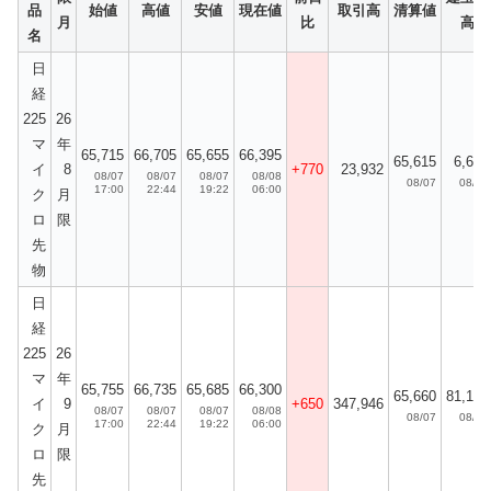
品
始値
高値
安値
現在値
取引高
清算値
月
比
高
名
日
経
225
26
マ
年
65,715
66,705
65,655
66,395
65,615
6,693
イ
8
+770
23,932
08/07
08/07
08/07
08/08
08/07
08/07
17:00
22:44
19:22
06:00
ク
月
ロ
限
先
物
日
経
225
26
マ
年
65,755
66,735
65,685
66,300
65,660
81,198
イ
9
+650
347,946
08/07
08/07
08/07
08/08
08/07
08/07
17:00
22:44
19:22
06:00
ク
月
ロ
限
先