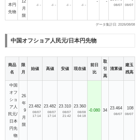
12
-
-
本円
-/- -
-/- -
-/- -
-/- -
08/07
08/07
月
先物
限
データ集計日: 2026/08/08
中国オフショア人民元/日本円先物
取
商品
限
前日
建玉
始値
高値
安値
現在値
引
清算値
名
月
比
残高
高
中国
オフ
26
ショ
年
23.482
23.482
23.310
23.360
ア人
23.464
108
9
-0.080
34
08/07
08/07
08/07
08/08
民元/
08/07
08/07
17:14
17:14
21:42
04:18
月
日本
限
円先
物