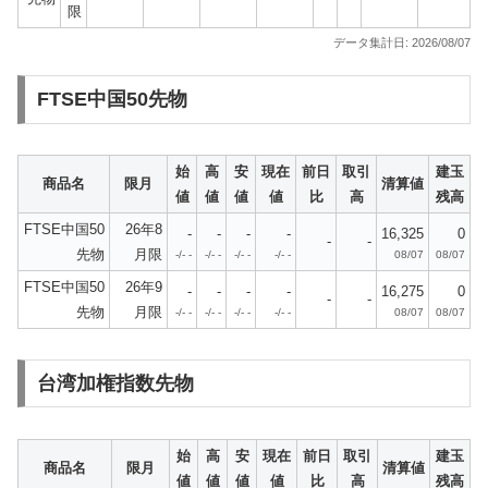
限
データ集計日: 2026/08/07
FTSE中国50先物
始
高
安
現在
前日
取引
建玉
商品名
限月
清算値
値
値
値
値
比
高
残高
FTSE中国50
26年8
-
-
-
-
16,325
0
-
-
先物
月限
-/- -
-/- -
-/- -
-/- -
08/07
08/07
FTSE中国50
26年9
-
-
-
-
16,275
0
-
-
先物
月限
-/- -
-/- -
-/- -
-/- -
08/07
08/07
台湾加権指数先物
始
高
安
現在
前日
取引
建玉
商品名
限月
清算値
値
値
値
値
比
高
残高