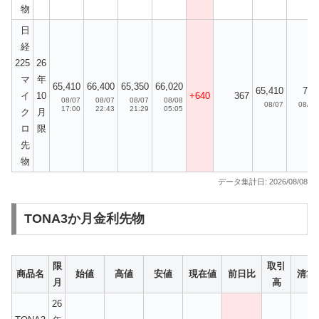
物
日
経
225
26
マ
年
65,410
66,400
65,350
66,020
65,410
704
イ
10
+640
367
08/07
08/07
08/07
08/08
08/07
08/07
17:00
22:43
21:29
05:05
ク
月
ロ
限
先
物
データ集計日: 2026/08/08
TONA3か月金利先物
限
取引
商品名
始値
高値
安値
現在値
前日比
清算
月
高
26