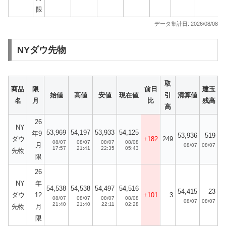
限
データ集計日: 2026/08/08
NYダウ先物
取
商品
限
前日
建玉
始値
高値
安値
現在値
引
清算値
名
月
比
残高
高
26
NY
53,969
54,197
53,933
54,125
年9
53,936
519
ダウ
+182
249
08/07
08/07
08/07
08/08
月
08/07
08/07
17:57
21:41
22:35
05:43
先物
限
26
NY
年
54,538
54,538
54,497
54,516
54,415
23
ダウ
12
+101
3
08/07
08/07
08/07
08/08
08/07
08/07
21:40
21:40
22:11
02:28
先物
月
限