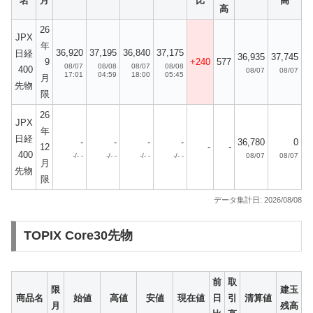
名
月
比
高
高
26
JPX
年
36,920
37,195
36,840
37,175
日経
36,935
37,745
9
+240
577
08/07
08/08
08/07
08/08
400
08/07
08/07
17:01
04:59
18:00
05:45
月
先物
限
26
JPX
年
日経
-
-
-
-
36,780
0
12
-
-
400
-/- -
-/- -
-/- -
-/- -
08/07
08/07
月
先物
限
データ集計日: 2026/08/08
TOPIX Core30先物
前
取
限
建玉
商品名
始値
高値
安値
現在値
日
引
清算値
月
残高