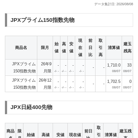
データ集計日: 2026/08/08
JPXプライム150指数先物
現
前
取
始
高
安
建玉
商品名
限月
在
日
引
清算値
値
値
値
残高
値
比
高
JPXプライム
26年9
-
-
-
-
1,710.0
33
-
-
150指数先物
月限
-/- -
-/- -
-/- -
-/- -
08/07
08/07
JPXプライム
26年12
-
-
-
-
1,702.5
0
-
-
150指数先物
月限
-/- -
-/- -
-/- -
-/- -
08/07
08/07
JPX日経400先物
取
商品
限
前日
建玉残
始値
高値
安値
現在値
引
清算値