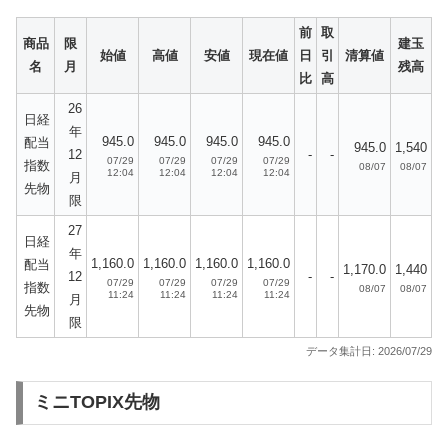
前
取
商品
限
建玉
始値
高値
安値
現在値
日
引
清算値
名
月
残高
比
高
26
日経
年
945.0
945.0
945.0
945.0
配当
945.0
1,540
12
-
-
07/29
07/29
07/29
07/29
指数
08/07
08/07
12:04
12:04
12:04
12:04
月
先物
限
27
日経
年
1,160.0
1,160.0
1,160.0
1,160.0
配当
1,170.0
1,440
12
-
-
07/29
07/29
07/29
07/29
指数
08/07
08/07
11:24
11:24
11:24
11:24
月
先物
限
データ集計日: 2026/07/29
ミニTOPIX先物