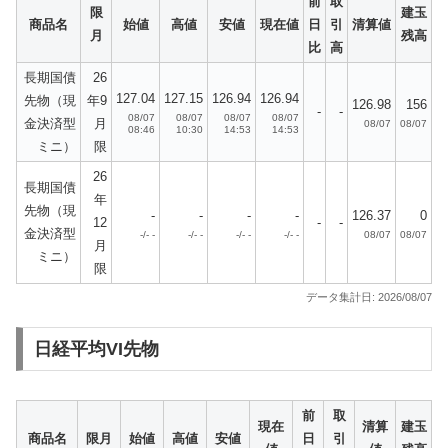
前
取
限
建玉
商品名
始値
高値
安値
現在値
日
引
清算値
月
残高
比
高
長期国債
26
127.04
127.15
126.94
126.94
先物（現
年9
126.98
156
-
-
08/07
08/07
08/07
08/07
金決済型
月
08/07
08/07
08:46
10:30
14:53
14:53
ミニ）
限
26
長期国債
年
先物（現
-
-
-
-
126.37
0
12
-
-
金決済型
-/- -
-/- -
-/- -
-/- -
08/07
08/07
月
ミニ）
限
データ集計日: 2026/08/07
日経平均VI先物
前
取
現在
清算
建玉
商品名
限月
始値
高値
安値
日
引