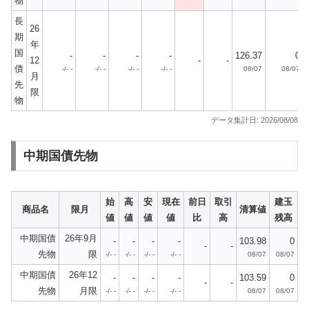
物
長
26
期
年
国
-
-
-
-
126.37
0
12
-
-
債
-/- -
-/- -
-/- -
-/- -
08/07
08/07
月
先
限
物
データ集計日: 2026/08/08
中期国債先物
始
高
安
現在
前日
取引
建玉
商品名
限月
清算値
値
値
値
値
比
高
残高
中期国債
26年9月
-
-
-
-
103.98
0
-
-
先物
限
-/- -
-/- -
-/- -
-/- -
08/07
08/07
中期国債
26年12
-
-
-
-
103.59
0
-
-
先物
月限
-/- -
-/- -
-/- -
-/- -
08/07
08/07