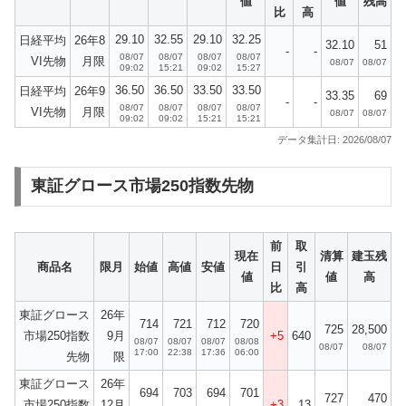
値
値
残高
比
高
29.10
32.55
29.10
32.25
日経平均
26年8
32.10
51
-
-
08/07
08/07
08/07
08/07
VI先物
月限
08/07
08/07
09:02
15:21
09:02
15:27
36.50
36.50
33.50
33.50
日経平均
26年9
33.35
69
-
-
08/07
08/07
08/07
08/07
VI先物
月限
08/07
08/07
09:02
09:02
15:21
15:21
データ集計日: 2026/08/07
東証グロース市場250指数先物
前
取
現在
清算
建玉残
商品名
限月
始値
高値
安値
日
引
値
値
高
比
高
東証グロース
26年
714
721
712
720
725
28,500
市場250指数
9月
+5
640
08/07
08/07
08/07
08/08
08/07
08/07
17:00
22:38
17:36
06:00
先物
限
東証グロース
26年
694
703
694
701
727
470
市場250指数
12月
+3
13