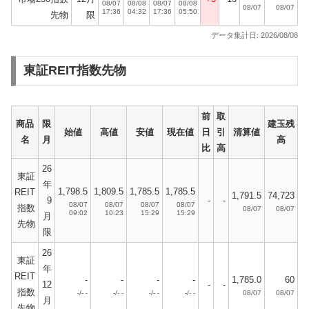
08/07
08/08
08/07
08/08
08/07
08/07
17:36
04:32
17:36
05:50
先物
限
データ集計日: 2026/08/08
東証REIT指数先物
前
取
商品
限
建玉残
始値
高値
安値
現在値
日
引
清算値
名
月
高
比
高
26
東証
年
1,798.5
1,809.5
1,785.5
1,785.5
REIT
1,791.5
74,723
9
-
-
08/07
08/07
08/07
08/07
指数
08/07
08/07
09:02
10:23
15:29
15:29
月
先物
限
26
東証
年
REIT
-
-
-
-
1,785.0
60
12
-
-
指数
-/- -
-/- -
-/- -
-/- -
08/07
08/07
月
先物