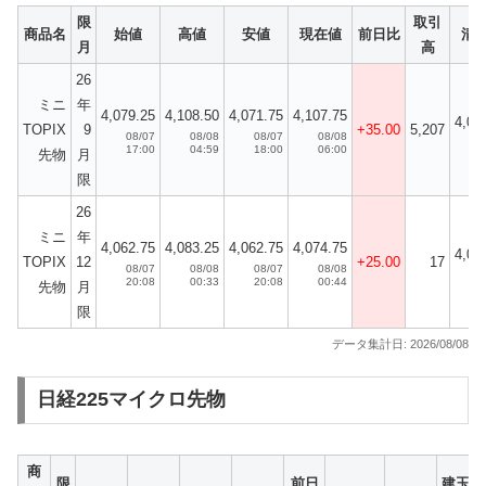
限
取引
商品名
始値
高値
安値
現在値
前日比
清
月
高
26
ミニ
年
4,079.25
4,108.50
4,071.75
4,107.75
4,07
TOPIX
9
+35.00
5,207
08/07
08/08
08/07
08/08
0
17:00
04:59
18:00
06:00
先物
月
限
26
ミニ
年
4,062.75
4,083.25
4,062.75
4,074.75
4,05
TOPIX
12
+25.00
17
08/07
08/08
08/07
08/08
0
20:08
00:33
20:08
00:44
先物
月
限
データ集計日: 2026/08/08
日経225マイクロ先物
商
限
前日
建玉残