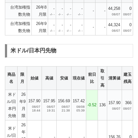
台湾加権指
26年8
-
-
-
-
44,258
0
-
-
数先物
月限
-/- -
-/- -
-/- -
-/- -
08/07
08/07
台湾加権指
26年9
-
-
-
-
44,324
0
-
-
数先物
月限
-/- -
-/- -
-/- -
-/- -
08/07
08/07
米ドル/日本円先物
取
商品
限
前日
建玉
始値
高値
安値
現在値
引
清算値
名
月
比
残高
高
米ド
26
157.90
157.95
156.69
157.42
ル/日
年9
157.90
366
-0.52
136
08/07
08/07
08/07
08/08
本円
月
08/07
08/07
18:44
19:31
21:38
05:39
先物
限
26
米ド
年
ル/日
-
-
-
-
156.76
0