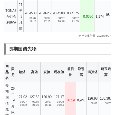
27
TONA3
年
98.4500
98.4625
98.4500
98.4575
98.47
か月金
3
-0.0350
1,174
08/07
08/07
08/07
08/07
08
16:16
17:15
16:16
21:39
利先物
月
限
データ集計日: 2026/08/07
長期国債先物
商
限
前日
取引
建玉残
品
始値
高値
安値
現在値
清算値
月
比
高
高
名
長
26
期
年
127.02
127.32
126.99
127.17
国
126.98
188,387
9
+0.19
8,940
08/07
08/07
08/07
08/08
債
08/07
08/07
15:30
21:37
15:40
05:54
月
先
限