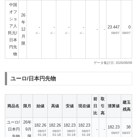
中国
オフ
26
ショ
年
ア人
-
-
-
-
23.447
0
12
-
-
民元/
-/- -
-/- -
-/- -
-/- -
08/07
08/07
月
日本
限
円先
物
データ集計日: 2026/08/08
ユーロ/日本円先物
前
取
建玉
商品名
限月
始値
高値
安値
現在値
日
引
清算値
残高
比
高
ユーロ/
26年
182.26
182.26
182.23
182.23
182.23
38
日本円
9月
-
-
08/07
08/07
08/07
08/07
08/07
08/07
01:18
01:18
01:18
01:18
先物
限