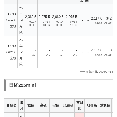
比
高
26
TOPIX
年
2,060.5
2,075.5
2,060.5
2,075.5
2,117.0
342
Core30
9
-
-
07/14
07/14
07/14
07/14
08/07
08/07
09:08
13:06
09:08
13:06
先物
月
限
26
TOPIX
年
-
-
-
-
2,107.0
0
Core30
12
-
-
-/- -
-/- -
-/- -
-/- -
08/07
08/07
先物
月
限
データ集計日: 2026/07/14
日経225mini
限
前日
建
商品名
始値
高値
安値
現在値
取引高
清算値
月
比
26