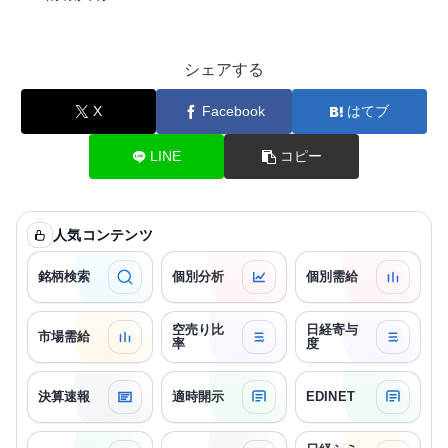
シェアする
X
Facebook
はてブ
LINE
コピー
人気コンテンツ
銘柄検索
個別分析
個別需給
空売り比
日経寄与
市場需給
率
度
決算速報
適時開示
EDINET