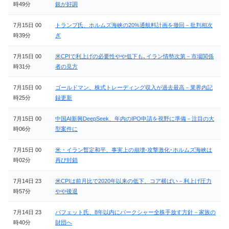
時49分
銀が好調
7月15日 00
トランプ氏、ホルムズ海峡の20%通航料計画を撤回－批判相次
時39分
ぎ
7月15日 00
米CPIで利上げの必要性やや低下も､イラン情勢次第－市場関係
時31分
者の見方
7月15日 00
ゴールドマン、株式トレーディング収入が過去最高－業界内記
時25分
録更新
7月15日 00
中国AI新興DeepSeek、年内のIPO申請を視野に準備－注目の大
時06分
型案件に
7月15日 00
米・イラン暫定和平、事実上の崩壊-攻撃激化･ホルムズ海峡は
時02分
再び封鎖
7月14日 23
米CPIは前月比で2020年以来の低下、コア横ばい－利上げ圧力
時57分
やや後退
7月14日 23
バフェット氏、8年以内にバークシャー全株手放す方針－家族の
時40分
財団へ