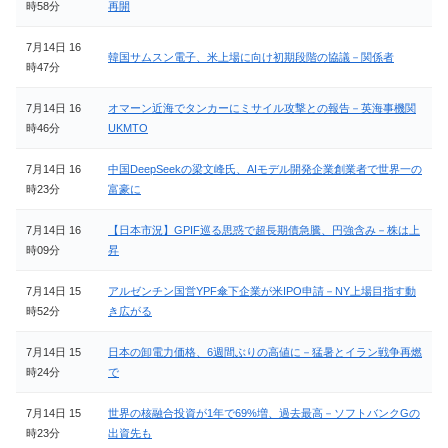
時58分
再開
7月14日 16
韓国サムスン電子、米上場に向け初期段階の協議－関係者
時47分
7月14日 16
オマーン近海でタンカーにミサイル攻撃との報告－英海事機関
時46分
UKMTO
7月14日 16
中国DeepSeekの梁文峰氏、AIモデル開発企業創業者で世界一の
時23分
富豪に
7月14日 16
【日本市況】GPIF巡る思惑で超長期債急騰、円強含み－株は上
時09分
昇
7月14日 15
アルゼンチン国営YPF傘下企業が米IPO申請－NY上場目指す動
時52分
き広がる
7月14日 15
日本の卸電力価格、6週間ぶりの高値に－猛暑とイラン戦争再燃
時24分
で
7月14日 15
世界の核融合投資が1年で69%増、過去最高－ソフトバンクGの
時23分
出資先も