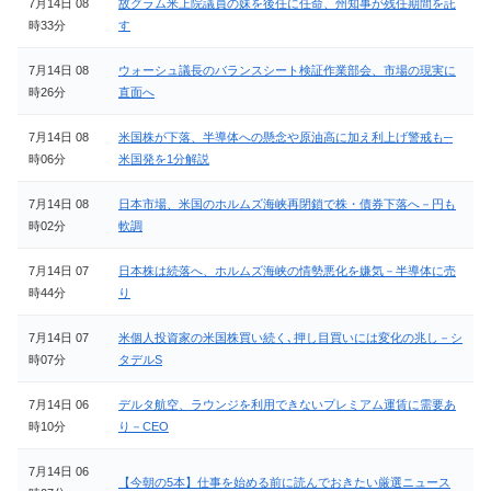
7月14日 08
故グラム米上院議員の妹を後任に任命、州知事が残任期間を託
時33分
す
7月14日 08
ウォーシュ議長のバランスシート検証作業部会、市場の現実に
時26分
直面へ
7月14日 08
米国株が下落、半導体への懸念や原油高に加え利上げ警戒も─
時06分
米国発を1分解説
7月14日 08
日本市場、米国のホルムズ海峡再閉鎖で株・債券下落へ－円も
時02分
軟調
7月14日 07
日本株は続落へ、ホルムズ海峡の情勢悪化を嫌気－半導体に売
時44分
り
7月14日 07
米個人投資家の米国株買い続く､押し目買いには変化の兆し－シ
時07分
タデルS
7月14日 06
デルタ航空、ラウンジを利用できないプレミアム運賃に需要あ
時10分
り－CEO
7月14日 06
【今朝の5本】仕事を始める前に読んでおきたい厳選ニュース