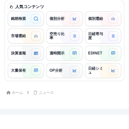
人気コンテンツ
銘柄検索
個別分析
個別需給
空売り比
日経寄与
市場需給
率
度
決算速報
適時開示
EDINET
日経シミ
大量保有
OP分析
ュ
ホーム
ニュース