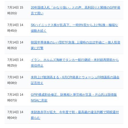
7月14日 15
20年国債入札「かなり強い」との声、高利回りと閣僚のGPIF発
時20分
言で買い
7月14日 14
SKハイニックス株が乱高下、一時9%安から上げ転換－極端な
時45分
値動き続く
7月14日 14
韓国半導体株のレバ型ETF急落､上場時のほぼ半値に－個人投資
時35分
家に打撃
7月14日 14
イラン、ホルムズ海峡でタンカー航行継続－米封鎖再開前から
時25分
発信停止
7月14日 14
米利上げ観測高まる－6月CPI発表とウォーシュFRB議長の議会
時08分
証言控え
7月14日 14
GPIF構成割合修正、財務相と厚労相が言及－片山氏は国債版
時07分
NISAに意欲
7月14日 14
米財政赤字が拡大、今年度で初－最高裁の違法判断で関税還付
時04分
膨らむ