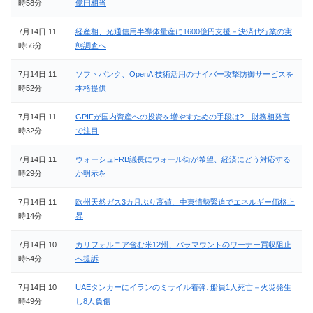
時58分
億円相当
7月14日 11
経産相、光通信用半導体量産に1600億円支援－決済代行業の実
時56分
態調査へ
7月14日 11
ソフトバンク、OpenAI技術活用のサイバー攻撃防御サービスを
時52分
本格提供
7月14日 11
GPIFが国内資産への投資を増やすための手段は?—財務相発言
時32分
で注目
7月14日 11
ウォーシュFRB議長にウォール街が希望、経済にどう対応する
時29分
か明示を
7月14日 11
欧州天然ガス3カ月ぶり高値、中東情勢緊迫でエネルギー価格上
時14分
昇
7月14日 10
カリフォルニア含む米12州、パラマウントのワーナー買収阻止
時54分
へ提訴
7月14日 10
UAEタンカーにイランのミサイル着弾､船員1人死亡－火災発生
時49分
し8人負傷