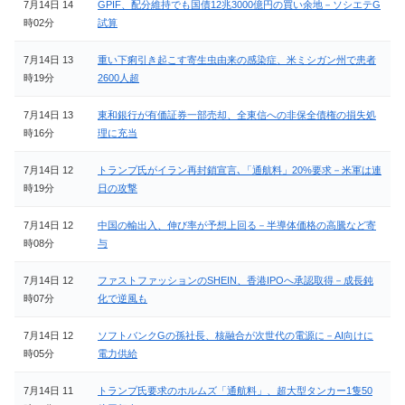
7月14日 14
GPIF、配分維持でも国債12兆3000億円の買い余地－ソシエテG
時02分
試算
7月14日 13
重い下痢引き起こす寄生虫由来の感染症、米ミシガン州で患者
時19分
2600人超
7月14日 13
東和銀行が有価証券一部売却、全東信への非保全債権の損失処
時16分
理に充当
7月14日 12
トランプ氏がイラン再封鎖宣言､「通航料」20%要求－米軍は連
時19分
日の攻撃
7月14日 12
中国の輸出入、伸び率が予想上回る－半導体価格の高騰など寄
時08分
与
7月14日 12
ファストファッションのSHEIN、香港IPOへ承認取得－成長鈍
時07分
化で逆風も
7月14日 12
ソフトバンクGの孫社長、核融合が次世代の電源に－AI向けに
時05分
電力供給
7月14日 11
トランプ氏要求のホルムズ「通航料」、超大型タンカー1隻50