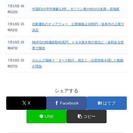
7月13日 16
中国EVの平均車齢1.8年、ガソリン車の4分の1未満－現地紙
時12分
7月13日 15
自動運転のティアフォー、公開価格は1085円－仮条件の上限で
時52分
決定
7月13日 15
MUFGの時価総額42兆円、トヨタ抜き初の首位に－金利ある世
時47分
界で脚光
7月13日 15
ホルムズ海峡で「ダーク航行」相次ぐ－位置情報を隠した船舶
時27分
が増加
シェアする
X
Facebook
はてブ
LINE
コピー