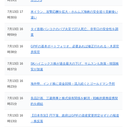
7月13日 17
米イラン、攻撃応酬を拡大－ホルムズ海峡の安全巡り見解食い
時30分
違い
7月13日 16
タイ首都バンコクのパブ火災で27人死亡、非常口の安全性を調
時59分
査
7月13日 16
GPIFの基本ポートフォリオ、必要あれば修正行われる－木原官
時38分
房長官
7月13日 16
SKハイニックス株が過去最大の下げ、サムスンも急落－韓国株
時37分
安が加速
7月13日 16
海外勢、インド株に資金回帰－流入続くとゴールドマン予想
時23分
7月13日 16
良品計画、三菱商事と株式保有関係を解消－戦略的業務提携契
時21分
約を締結
7月13日 16
【日本市況】円下落、政府はGPIFの資産変更想定せずとの報道
時13分
－株反落