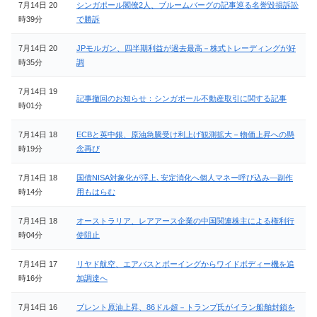
7月14日 20
シンガポール閣僚2人、ブルームバーグの記事巡る名誉毀損訴訟
時39分
で勝訴
7月14日 20
JPモルガン、四半期利益が過去最高－株式トレーディングが好
時35分
調
7月14日 19
記事撤回のお知らせ：シンガポール不動産取引に関する記事
時01分
7月14日 18
ECBと英中銀、原油急騰受け利上げ観測拡大－物価上昇への懸
時19分
念再び
7月14日 18
国債NISA対象化が浮上､安定消化へ個人マネー呼び込み―副作
時14分
用もはらむ
7月14日 18
オーストラリア、レアアース企業の中国関連株主による権利行
時04分
使阻止
7月14日 17
リヤド航空、エアバスとボーイングからワイドボディー機を追
時16分
加調達へ
7月14日 16
ブレント原油上昇、86ドル超－トランプ氏がイラン船舶封鎖を