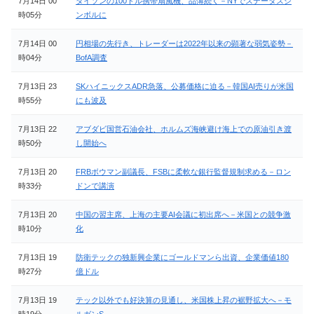
7月14日 00
ダイソンの100ドル携帯扇風機、品薄続く－NYでステータスシ
時05分
ンボルに
7月14日 00
円相場の先行き、トレーダーは2022年以来の顕著な弱気姿勢－
時04分
BofA調査
7月13日 23
SKハイニックスADR急落、公募価格に迫る－韓国AI売りが米国
時55分
にも波及
7月13日 22
アブダビ国営石油会社、ホルムズ海峡避け海上での原油引き渡
時50分
し開始へ
7月13日 20
FRBボウマン副議長、FSBに柔軟な銀行監督規制求める－ロン
時33分
ドンで講演
7月13日 20
中国の習主席、上海の主要AI会議に初出席へ－米国との競争激
時10分
化
7月13日 19
防衛テックの独新興企業にゴールドマンら出資、企業価値180
時27分
億ドル
7月13日 19
テック以外でも好決算の見通し、米国株上昇の裾野拡大へ－モ
時19分
ルガンS