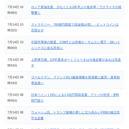
7月14日 10
ロシア原油生産、少なくとも2年半ぶり低水準－ウクライナの攻
時48分
撃響く
7月14日 10
ストラテジー、760億円調達で現金積み増し－ビットコインは
時32分
売買せず
7月14日 10
中国半導体の新星、CXMTとは何者か－サムスン電子・SKハイ
時00分
ニックスに迫る存在に
7月14日 09
上野厚労相、GPIF基本ポートフォリオは今後必要があれば見直
時53分
す
7月14日 09
ゴールドマン、ファンド向け融資債権を投資家に販売－資本効
時16分
率改善へ
7月14日 08
日本ペイントHDによる1.4兆円買収提案、アクゾが拒否－塗料
時56分
部門巡り
7月14日 08
ウォーシュ氏、トランプ政権の脅しに立ち向かいFRBの独立性
時42分
守る必要