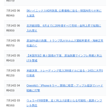
時07分
7月14日 06
SKハイニックスADR急落､公募価格に迫る－韓国AI売りが米に
時04分
も波及
7月14日 06
北洋銀頭取、6月までに20年債すべて売却－金利上昇で短期に
時00分
入れ替え
7月14日 05
原油9%超の急騰、トランプ氏がホルムズ通航料要求－海峡正常
時57分
化遠のく
7月14日 05
【米国市況】株と国債が下落、原油急騰でインフレ再燃と利上
時41分
げを警戒
7月14日 05
米銀決算、トレーディング収入390億ドルに迫る－14日に大手5
時12分
行発表
7月14日 04
OpenAIの「iPhoneキラー」開発に暗雲－アップル提訴でハード
時42分
戦略に打撃
7月14日 03
ウォラーFRB理事、近く利上げ必要となる可能性－基調インフ
時16分
レを懸念