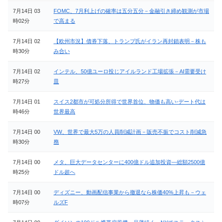
7月14日 03
FOMC、7月利上げの確率は五分五分－金融引き締め観測が市場
時02分
で高まる
7月14日 02
【欧州市況】債券下落、トランプ氏がイラン再封鎖表明－株も
時30分
み合い
7月14日 02
インテル、50億ユーロ投じアイルランド工場拡張－AI需要受け
時27分
皿
7月14日 01
スイス2都市が可処分所得で世界首位、物価も高い-デート代は
時46分
世界最高
7月14日 00
VW、世界で最大5万の人員削減計画－販売不振でコスト削減急
時30分
務
7月14日 00
メタ、巨大データセンターに400億ドル追加投資―総額2500億
時25分
ドル超へ
7月14日 00
ディズニー、動画配信事業から撤退なら株価40%上昇も－ウェ
時07分
ルズF