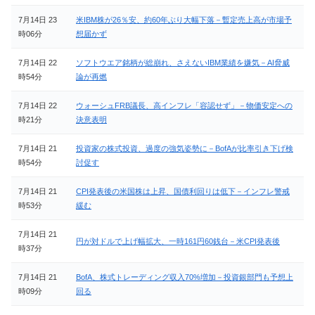
7月14日 23
米IBM株が26％安、約60年ぶり大幅下落－暫定売上高が市場予
時06分
想届かず
7月14日 22
ソフトウエア銘柄が総崩れ、さえないIBM業績を嫌気－AI脅威
時54分
論が再燃
7月14日 22
ウォーシュFRB議長、高インフレ「容認せず」－物価安定への
時21分
決意表明
7月14日 21
投資家の株式投資、過度の強気姿勢に－BofAが比率引き下げ検
時54分
討促す
7月14日 21
CPI発表後の米国株は上昇、国債利回りは低下－インフレ警戒
時53分
緩む
7月14日 21
円が対ドルで上げ幅拡大、一時161円60銭台－米CPI発表後
時37分
7月14日 21
BofA、株式トレーディング収入70%増加－投資銀部門も予想上
時09分
回る