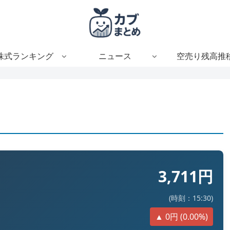
株式ランキング
ニュース
空売り残高推
3,711円
(時刻：15:30)
▲ 0円 (0.00%)