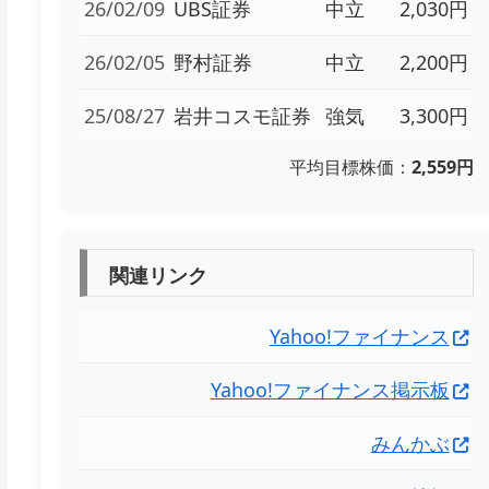
26/02/09
UBS証券
中立
2,030円
26/02/05
野村証券
中立
2,200円
25/08/27
岩井コスモ証券
強気
3,300円
平均目標株価：
2,559円
関連リンク
Yahoo!ファイナンス
Yahoo!ファイナンス掲示板
みんかぶ