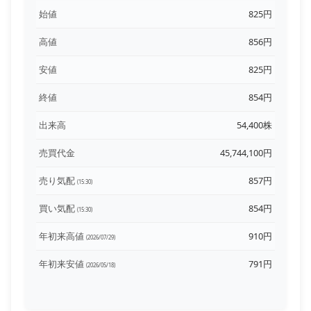
始値
825円
高値
856円
安値
825円
終値
854円
出来高
54,400株
売買代金
45,744,100円
売り気配
857円
(15:30)
買い気配
854円
(15:30)
年初来高値
910円
(2026/07/29)
年初来安値
791円
(2026/05/18)