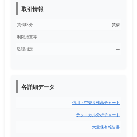
取引情報
貸借区分
貸借
制限措置等
―
監理指定
―
各詳細データ
信用・空売り残高チャート
テクニカル分析チャート
大量保有報告書