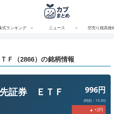
株式ランキング
ニュース
空売り残高推
Ｆ（2866）の銘柄情報
996円
先証券 ＥＴＦ
(時刻：15:30)
▲ +2円