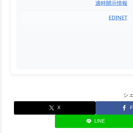
適時開示情報
EDINET
シ
X
F
LINE