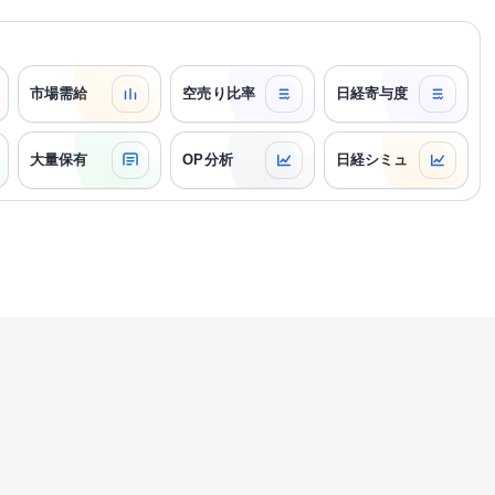
市場需給
空売り比率
日経寄与度
大量保有
OP分析
日経シミュ