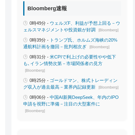
Bloomberg速報
0時49分 -
ウェルズF、利益が予想上回る－ウ
ェルスマネジメントや投資銀が好調
[Bloomberg]
0時39分 -
トランプ氏、ホルムズ海峡の20%
通航料計画を撤回－批判相次ぎ
[Bloomberg]
0時31分 -
米CPIで利上げの必要性やや低下
も､イラン情勢次第－市場関係者の見方
[Bloomberg]
0時25分 -
ゴールドマン、株式トレーディン
グ収入が過去最高－業界内記録更新
[Bloomberg]
0時06分 -
中国AI新興DeepSeek、年内のIPO
申請を視野に準備－注目の大型案件に
[Bloomberg]