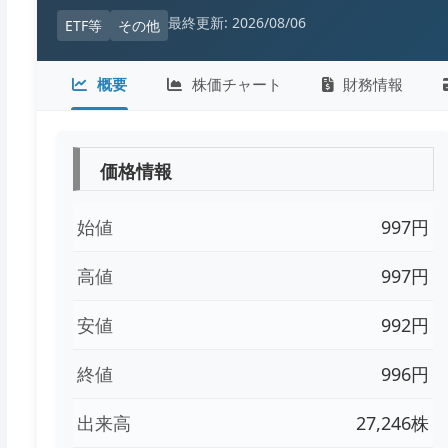
最終更新: 2026/08/06
ETF等
その他
概要
株価チャート
財務情報
価格情報
始値
997円
高値
997円
安値
992円
終値
996円
出来高
27,246株