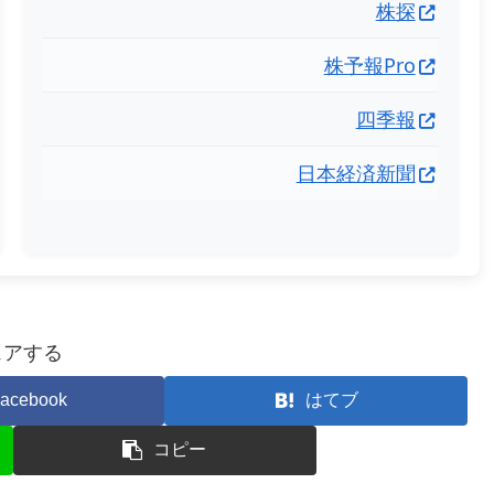
株探
株予報Pro
四季報
日本経済新聞
ェアする
acebook
はてブ
コピー