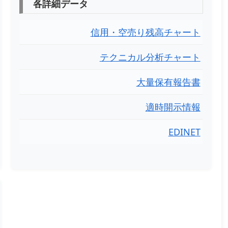
各詳細データ
信用・空売り残高チャート
テクニカル分析チャート
大量保有報告書
適時開示情報
EDINET