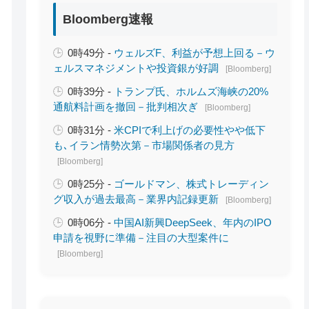
Bloomberg速報
0時49分 -
ウェルズF、利益が予想上回る－ウ
ェルスマネジメントや投資銀が好調
[Bloomberg]
0時39分 -
トランプ氏、ホルムズ海峡の20%
通航料計画を撤回－批判相次ぎ
[Bloomberg]
0時31分 -
米CPIで利上げの必要性やや低下
も､イラン情勢次第－市場関係者の見方
[Bloomberg]
0時25分 -
ゴールドマン、株式トレーディン
グ収入が過去最高－業界内記録更新
[Bloomberg]
0時06分 -
中国AI新興DeepSeek、年内のIPO
申請を視野に準備－注目の大型案件に
[Bloomberg]