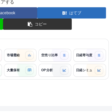
ェアする
acebook
はてブ
コピー
市場需給
空売り比率
日経寄与度
大量保有
OP分析
日経シミュ