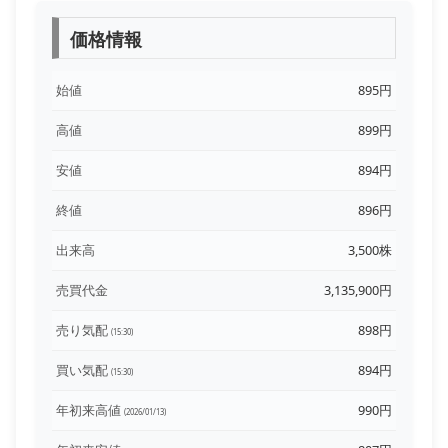
価格情報
始値
895円
高値
899円
安値
894円
終値
896円
出来高
3,500株
売買代金
3,135,900円
売り気配
898円
(15:30)
買い気配
894円
(15:30)
年初来高値
990円
(2026/01/13)