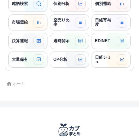
銘柄検索
個別分析
個別需給
空売り比
日経寄与
市場需給
率
度
決算速報
適時開示
EDINET
日経シミ
大量保有
OP分析
ュ
ホーム