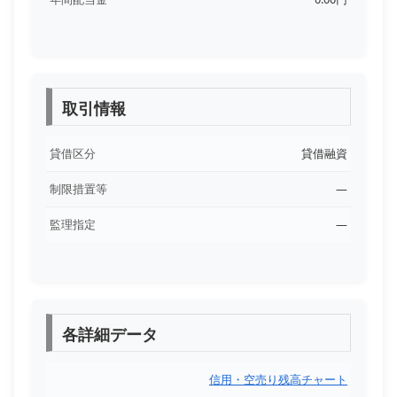
取引情報
貸借区分
貸借融資
制限措置等
―
監理指定
―
各詳細データ
信用・空売り残高チャート