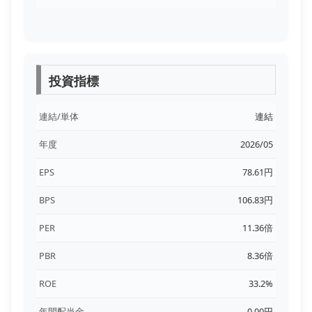
投資指標
連結/単体
連結
年度
2026/05
EPS
78.61円
BPS
106.83円
PER
11.36倍
PBR
8.36倍
ROE
33.2%
年間配当金
0.00円