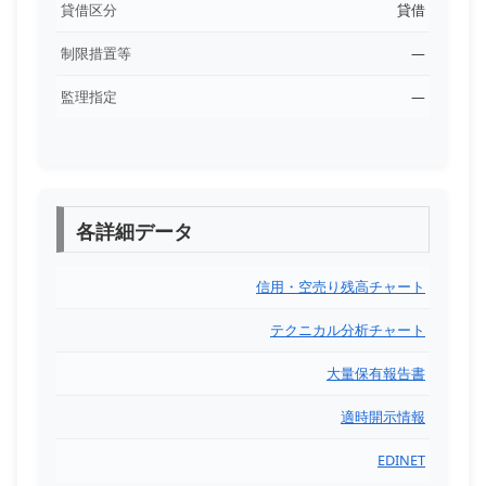
貸借区分
貸借
制限措置等
―
監理指定
―
各詳細データ
信用・空売り残高チャート
テクニカル分析チャート
大量保有報告書
適時開示情報
EDINET