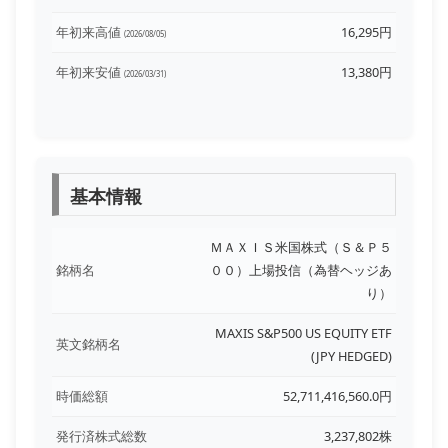
年初来高値
16,295円
(2026/08/05)
年初来安値
13,380円
(2026/03/31)
基本情報
ＭＡＸＩＳ米国株式（Ｓ＆Ｐ５
銘柄名
００）上場投信（為替ヘッジあ
り）
MAXIS S&P500 US EQUITY ETF
英文銘柄名
(JPY HEDGED)
時価総額
52,711,416,560.0円
発行済株式総数
3,237,802株