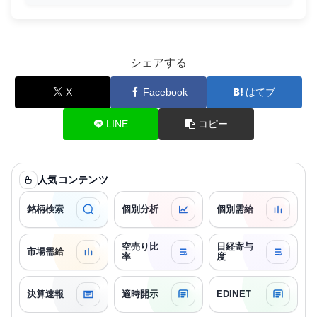
シェアする
X
Facebook
はてブ
LINE
コピー
人気コンテンツ
銘柄検索
個別分析
個別需給
空売り比
日経寄与
市場需給
率
度
決算速報
適時開示
EDINET