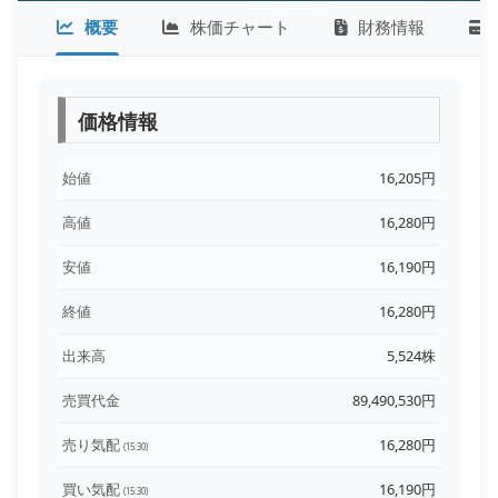
概要
株価チャート
財務情報
価格情報
始値
16,205円
高値
16,280円
安値
16,190円
終値
16,280円
出来高
5,524株
売買代金
89,490,530円
売り気配
16,280円
(15:30)
買い気配
16,190円
(15:30)