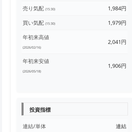
売り気配
1,984円
(15:30)
買い気配
1,979円
(15:30)
年初来高値
2,041円
(2026/02/16)
年初来安値
1,906円
(2026/05/18)
投資指標
連結/単体
連結