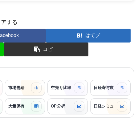
ェアする
acebook
はてブ
コピー
市場需給
空売り比率
日経寄与度
大量保有
OP分析
日経シミュ