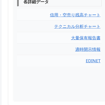
各詳細データ
信用・空売り残高チャート
テクニカル分析チャート
大量保有報告書
適時開示情報
EDINET