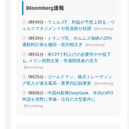
Bloomberg速報
0時49分 -
ウェルズF、利益が予想上回る－ウ
ェルスマネジメントや投資銀が好調
[Bloomberg]
0時39分 -
トランプ氏、ホルムズ海峡の20%
通航料計画を撤回－批判相次ぎ
[Bloomberg]
0時31分 -
米CPIで利上げの必要性やや低下
も､イラン情勢次第－市場関係者の見方
[Bloomberg]
0時25分 -
ゴールドマン、株式トレーディン
グ収入が過去最高－業界内記録更新
[Bloomberg]
0時06分 -
中国AI新興DeepSeek、年内のIPO
申請を視野に準備－注目の大型案件に
[Bloomberg]