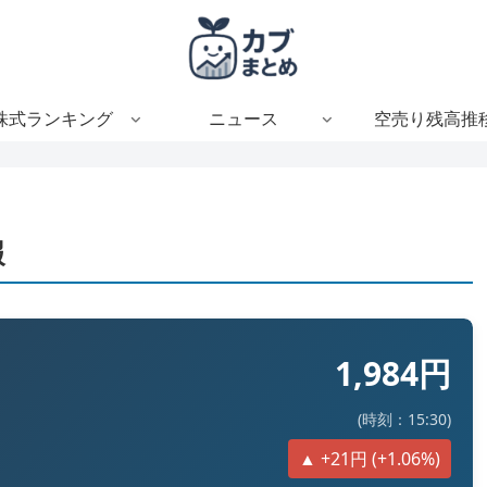
株式ランキング
ニュース
空売り残高推
報
1,984円
(時刻：15:30)
▲ +21円 (+1.06%)