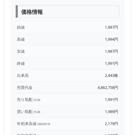
価格情報
始値
1,987円
高値
1,994円
安値
1,987円
終値
1,991円
出来高
2,443株
売買代金
4,862,758円
売り気配
1,991円
(15:30)
買い気配
1,989円
(15:30)
年初来高値
2,179円
(2026/02/10)