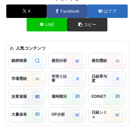
X
Facebook
はてブ
LINE
コピー
人気コンテンツ
銘柄検索
個別分析
個別需給
空売り比
日経寄与
市場需給
率
度
決算速報
適時開示
EDINET
日経シミ
大量保有
OP分析
ュ