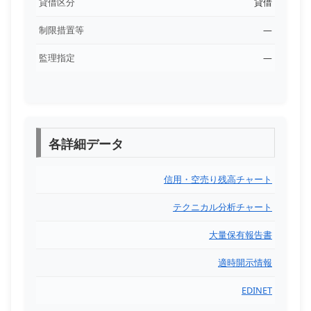
貸借区分
貸借
制限措置等
―
監理指定
―
各詳細データ
信用・空売り残高チャート
テクニカル分析チャート
大量保有報告書
適時開示情報
EDINET