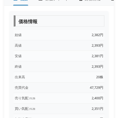
価格情報
始値
2,382円
高値
2,393円
安値
2,381円
終値
2,393円
出来高
20株
売買代金
47,729円
売り気配
2,400円
(15:29)
買い気配
2,351円
(15:29)