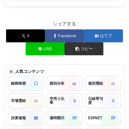
シェアする
X
Facebook
はてブ
LINE
コピー
人気コンテンツ
銘柄検索
個別分析
個別需給
空売り比
日経寄与
市場需給
率
度
決算速報
適時開示
EDINET