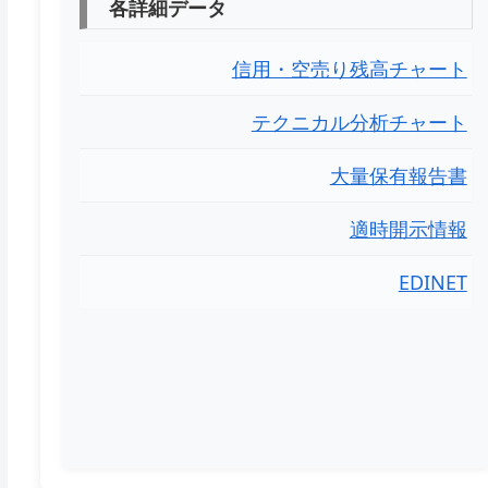
各詳細データ
信用・空売り残高チャート
テクニカル分析チャート
大量保有報告書
適時開示情報
EDINET