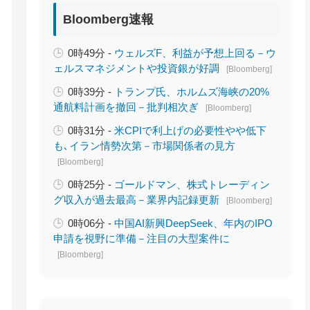
Bloomberg速報
0時49分 -
ウェルズF、利益が予想上回る－ウ
ェルスマネジメントや投資銀が好調
[Bloomberg]
0時39分 -
トランプ氏、ホルムズ海峡の20%
通航料計画を撤回－批判相次ぎ
[Bloomberg]
0時31分 -
米CPIで利上げの必要性やや低下
も､イラン情勢次第－市場関係者の見方
[Bloomberg]
0時25分 -
ゴールドマン、株式トレーディン
グ収入が過去最高－業界内記録更新
[Bloomberg]
0時06分 -
中国AI新興DeepSeek、年内のIPO
申請を視野に準備－注目の大型案件に
[Bloomberg]