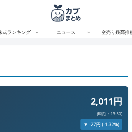
株式ランキング
ニュース
空売り残高推
2,011円
(時刻：15:30)
▼ -27円 (-1.32%)