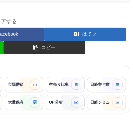
ェアする
acebook
はてブ
コピー
市場需給
空売り比率
日経寄与度
大量保有
OP分析
日経シミュ