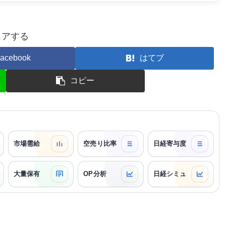
ェアする
acebook
はてブ
コピー
市場需給
空売り比率
日経寄与度
大量保有
OP分析
日経シミュ