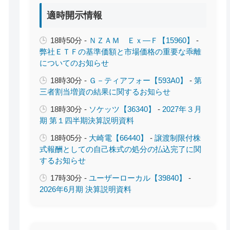
適時開示情報
18時50分 -
ＮＺＡＭ Ｅｘ―Ｆ【15960】
-
弊社ＥＴＦの基準価額と市場価格の重要な乖離
についてのお知らせ
18時30分 -
Ｇ－ティアフォー【593A0】
-
第
三者割当増資の結果に関するお知らせ
18時30分 -
ソケッツ【36340】
-
2027年３月
期 第１四半期決算説明資料
18時05分 -
大崎電【66440】
-
譲渡制限付株
式報酬としての自己株式の処分の払込完了に関
するお知らせ
17時30分 -
ユーザーローカル【39840】
-
2026年6月期 決算説明資料