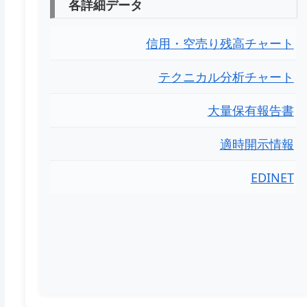
各詳細データ
信用・空売り残高チャート
テクニカル分析チャート
大量保有報告書
適時開示情報
EDINET