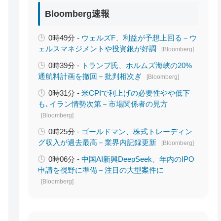
Bloomberg速報
0時49分 -
ウェルズF、利益が予想上回る－ウ
ェルスマネジメントや投資銀が好調
[Bloomberg]
0時39分 -
トランプ氏、ホルムズ海峡の20%
通航料計画を撤回－批判相次ぎ
[Bloomberg]
0時31分 -
米CPIで利上げの必要性やや低下
も､イラン情勢次第－市場関係者の見方
[Bloomberg]
0時25分 -
ゴールドマン、株式トレーディン
グ収入が過去最高－業界内記録更新
[Bloomberg]
0時06分 -
中国AI新興DeepSeek、年内のIPO
申請を視野に準備－注目の大型案件に
[Bloomberg]