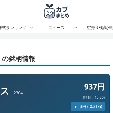
株式ランキング
ニュース
空売り残高推
）の銘柄情報
937円
グス
2304
(時刻：15:30)
▼ -3円 (-0.31%)