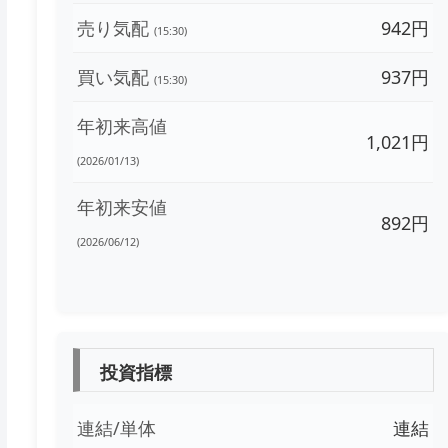
売り気配
942円
(15:30)
買い気配
937円
(15:30)
年初来高値
1,021円
(2026/01/13)
年初来安値
892円
(2026/06/12)
投資指標
連結/単体
連結