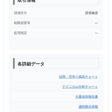
取引情報
貸借区分
貸借融資
制限措置等
―
監理指定
―
各詳細データ
信用・空売り残高チャート
テクニカル分析チャート
大量保有報告書
適時開示情報