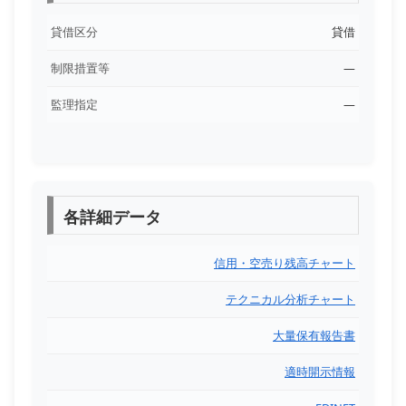
貸借区分
貸借
制限措置等
―
監理指定
―
各詳細データ
信用・空売り残高チャート
テクニカル分析チャート
大量保有報告書
適時開示情報