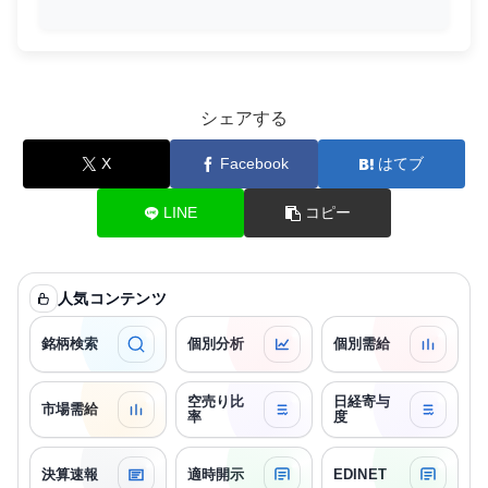
シェアする
X
Facebook
はてブ
LINE
コピー
人気コンテンツ
銘柄検索
個別分析
個別需給
空売り比
日経寄与
市場需給
率
度
決算速報
適時開示
EDINET