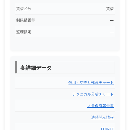
貸借区分
貸借
制限措置等
―
監理指定
―
各詳細データ
信用・空売り残高チャート
テクニカル分析チャート
大量保有報告書
適時開示情報
EDINET