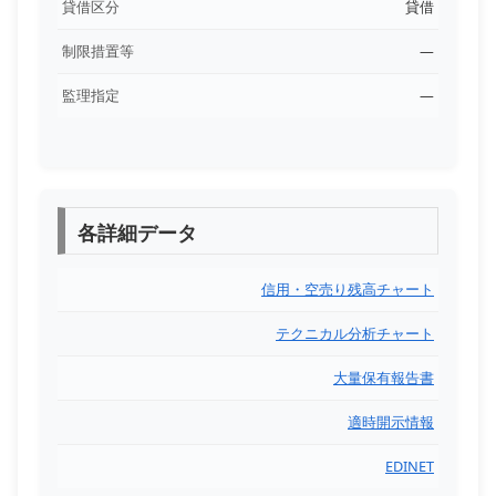
貸借区分
貸借
制限措置等
―
監理指定
―
各詳細データ
信用・空売り残高チャート
テクニカル分析チャート
大量保有報告書
適時開示情報
EDINET