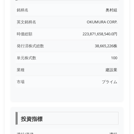
銘柄名
奥村組
英文銘柄名
OKUMURA CORP.
時価総額
223,871,658,540.0円
発行済株式総数
38,665,226株
単元株式数
100
業種
建設業
市場
プライム
投資指標
連結/単体
連結