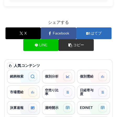
シェアする
X
Facebook
はてブ
LINE
コピー
人気コンテンツ
銘柄検索
個別分析
個別需給
空売り比
日経寄与
市場需給
率
度
決算速報
適時開示
EDINET