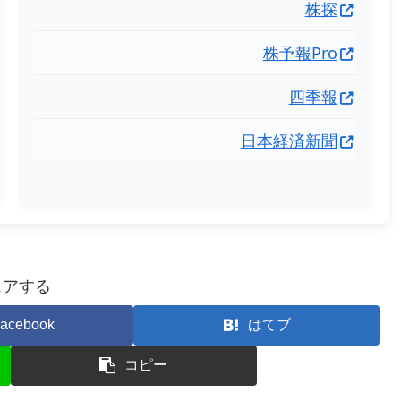
株探
株予報Pro
四季報
日本経済新聞
ェアする
acebook
はてブ
コピー