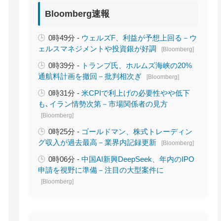
Bloomberg速報
0時49分 -
ウェルズF、利益が予想上回る－ウ
ェルスマネジメントや投資銀が好調
[Bloomberg]
0時39分 -
トランプ氏、ホルムズ海峡の20%
通航料計画を撤回－批判相次ぎ
[Bloomberg]
0時31分 -
米CPIで利上げの必要性やや低下
も､イラン情勢次第－市場関係者の見方
[Bloomberg]
0時25分 -
ゴールドマン、株式トレーディン
グ収入が過去最高－業界内記録更新
[Bloomberg]
0時06分 -
中国AI新興DeepSeek、年内のIPO
申請を視野に準備－注目の大型案件に
[Bloomberg]