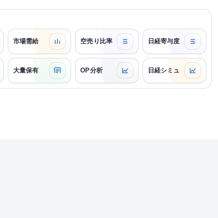
市場需給
空売り比率
日経寄与度
大量保有
OP分析
日経シミュ