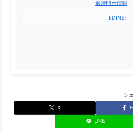
適時開示情報
EDINET
シ
X
F
LINE