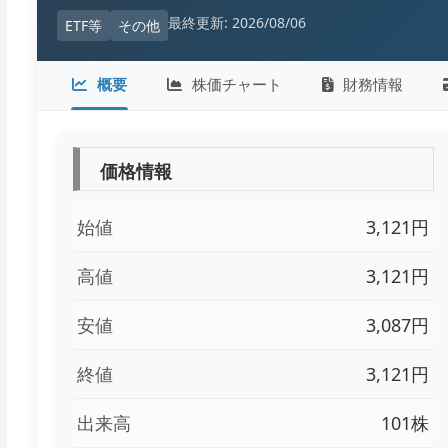
最終更新: 2026/08/06
ETF等
その他
概要
株価チャート
財務情報
価格情報
始値
3,121円
高値
3,121円
安値
3,087円
終値
3,121円
出来高
101株