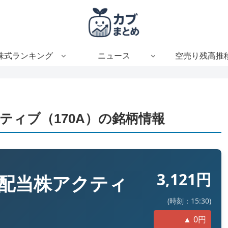
株式ランキング
ニュース
空売り残高推
ティブ（170A）の銘柄情報
3,121円
配当株アクティ
(時刻：15:30)
▲ 0円