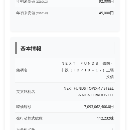
年初来高値
92,000円
(2026/06/23)
年初来安値
45,000円
(2026/01/09)
基本情報
ＮＥＸＴ ＦＵＮＤＳ 鉄鋼・
銘柄名
非鉄（ＴＯＰＩＸ－１７）上場
投信
NEXT FUNDS TOPIX-17 STEEL
英文銘柄名
& NONFERROUS ETF
時価総額
7,093,062,400.0円
発行済株式総数
112,232株
単元株式数
1