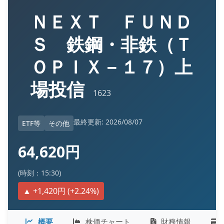
ＮＥＸＴ ＦＵＮＤ
Ｓ 鉄鋼・非鉄（Ｔ
ＯＰＩＸ－１７）上
場投信
1623
最終更新: 2026/08/07
ETF等
その他
64,620円
(時刻：15:30)
▲ +1,420円 (+2.24%)
概要
株価チャート
財務情報