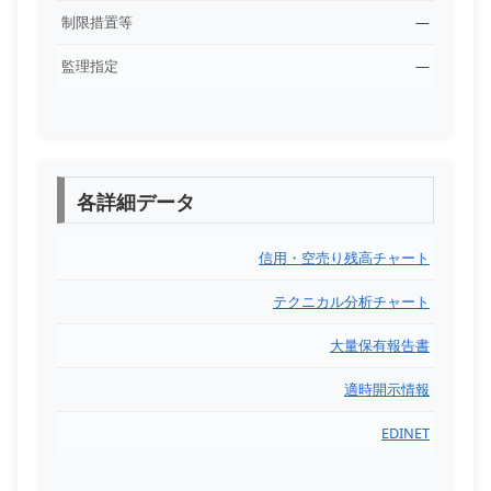
制限措置等
―
監理指定
―
各詳細データ
信用・空売り残高チャート
テクニカル分析チャート
大量保有報告書
適時開示情報
EDINET