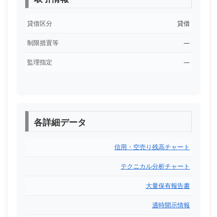
貸借区分
貸借
制限措置等
―
監理指定
―
各詳細データ
信用・空売り残高チャート
テクニカル分析チャート
大量保有報告書
適時開示情報