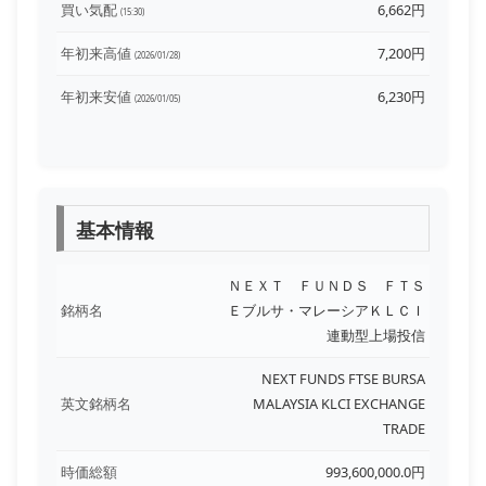
買い気配
6,662円
(15:30)
年初来高値
7,200円
(2026/01/28)
年初来安値
6,230円
(2026/01/05)
基本情報
ＮＥＸＴ ＦＵＮＤＳ ＦＴＳ
銘柄名
Ｅブルサ・マレーシアＫＬＣＩ
連動型上場投信
NEXT FUNDS FTSE BURSA
英文銘柄名
MALAYSIA KLCI EXCHANGE
TRADE
時価総額
993,600,000.0円