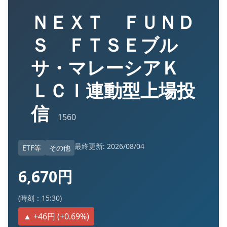
ＮＥＸＴ ＦＵＮＤ
Ｓ ＦＴＳＥブル
サ・マレーシアＫ
ＬＣＩ連動型上場投
信
1560
最終更新: 2026/08/04
ETF等
その他
6,670円
(時刻：15:30)
▲ +46円 (+0.69%)