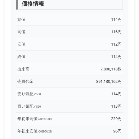
価格情報
始値
114円
高値
116円
安値
112円
終値
114円
出来高
7,800,118株
売買代金
891,130,162円
売り気配
114円
(15:30)
買い気配
113円
(15:30)
年初来高値
229円
(2026/01/08)
年初来安値
96円
(2026/06/22)