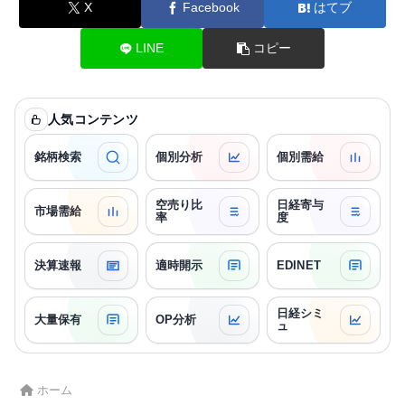
X
Facebook
はてブ
LINE
コピー
人気コンテンツ
銘柄検索
個別分析
個別需給
空売り比
日経寄与
市場需給
率
度
決算速報
適時開示
EDINET
日経シミ
大量保有
OP分析
ュ
ホーム