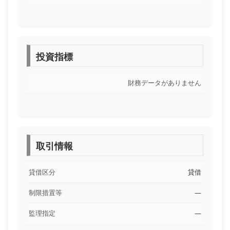
投資指標
財務データがありません
取引情報
貸借区分
貸借
制限措置等
―
監理指定
―