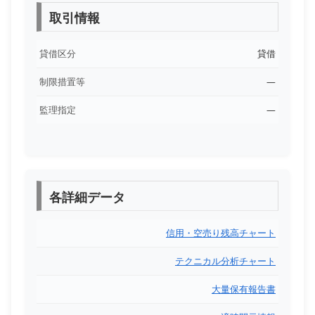
取引情報
貸借区分
貸借
制限措置等
―
監理指定
―
各詳細データ
信用・空売り残高チャート
テクニカル分析チャート
大量保有報告書