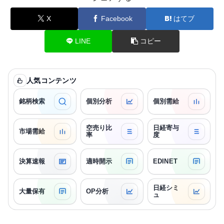
X
Facebook
はてブ
LINE
コピー
人気コンテンツ
銘柄検索
個別分析
個別需給
空売り比
日経寄与
市場需給
率
度
決算速報
適時開示
EDINET
日経シミ
大量保有
OP分析
ュ