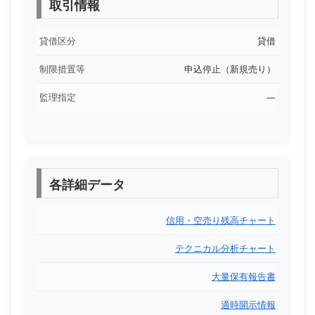
取引情報
貸借区分
貸借
制限措置等
申込停止（新規売り）
監理指定
―
各詳細データ
信用・空売り残高チャート
テクニカル分析チャート
大量保有報告書
適時開示情報