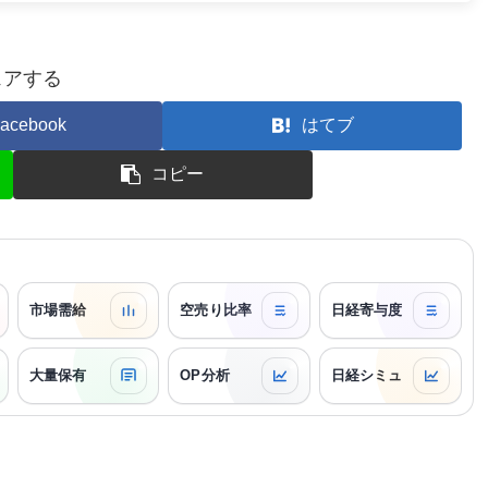
ェアする
acebook
はてブ
コピー
市場需給
空売り比率
日経寄与度
大量保有
OP分析
日経シミュ