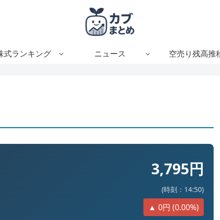
株式ランキング
ニュース
空売り残高推
3,795円
(時刻：14:50)
▲ 0円 (0.00%)