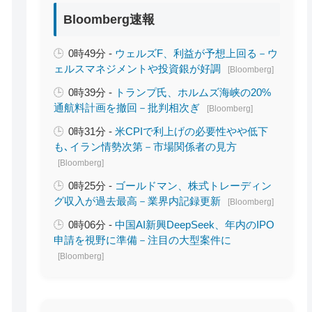
Bloomberg速報
0時49分 -
ウェルズF、利益が予想上回る－ウ
ェルスマネジメントや投資銀が好調
[Bloomberg]
0時39分 -
トランプ氏、ホルムズ海峡の20%
通航料計画を撤回－批判相次ぎ
[Bloomberg]
0時31分 -
米CPIで利上げの必要性やや低下
も､イラン情勢次第－市場関係者の見方
[Bloomberg]
0時25分 -
ゴールドマン、株式トレーディン
グ収入が過去最高－業界内記録更新
[Bloomberg]
0時06分 -
中国AI新興DeepSeek、年内のIPO
申請を視野に準備－注目の大型案件に
[Bloomberg]