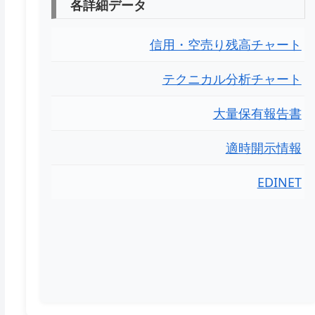
各詳細データ
信用・空売り残高チャート
テクニカル分析チャート
大量保有報告書
適時開示情報
EDINET