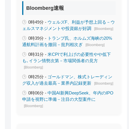
Bloomberg速報
0時49分 -
ウェルズF、利益が予想上回る－ウ
ェルスマネジメントや投資銀が好調
[Bloomberg]
0時39分 -
トランプ氏、ホルムズ海峡の20%
通航料計画を撤回－批判相次ぎ
[Bloomberg]
0時31分 -
米CPIで利上げの必要性やや低下
も､イラン情勢次第－市場関係者の見方
[Bloomberg]
0時25分 -
ゴールドマン、株式トレーディン
グ収入が過去最高－業界内記録更新
[Bloomberg]
0時06分 -
中国AI新興DeepSeek、年内のIPO
申請を視野に準備－注目の大型案件に
[Bloomberg]