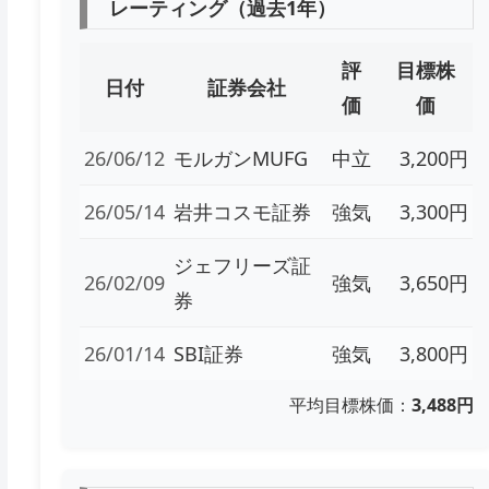
レーティング（過去1年）
評
目標株
日付
証券会社
価
価
26/06/12
モルガンMUFG
中立
3,200円
26/05/14
岩井コスモ証券
強気
3,300円
ジェフリーズ証
26/02/09
強気
3,650円
券
26/01/14
SBI証券
強気
3,800円
平均目標株価：
3,488円