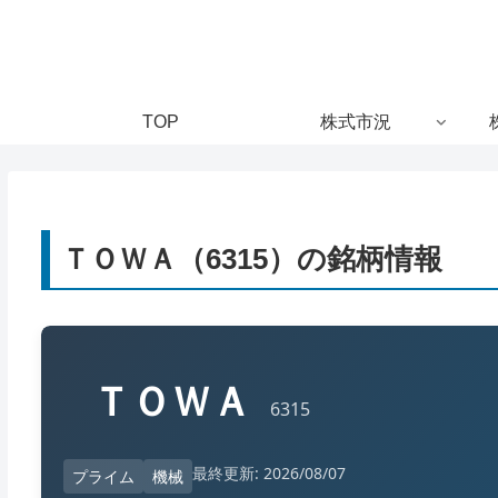
TOP
株式市況
ＴＯＷＡ（6315）の銘柄情報
ＴＯＷＡ
6315
最終更新: 2026/08/07
プライム
機械