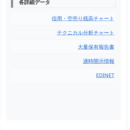
各詳細データ
信用・空売り残高チャート
テクニカル分析チャート
大量保有報告書
適時開示情報
EDINET