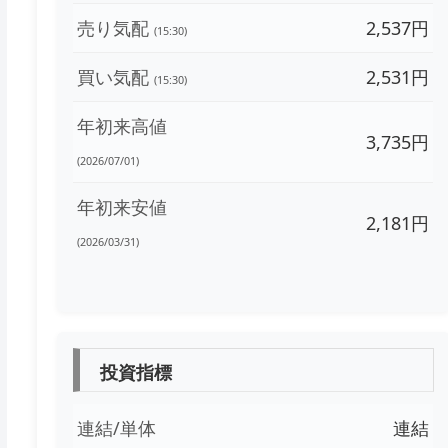
売り気配
2,537円
(15:30)
買い気配
2,531円
(15:30)
年初来高値
3,735円
(2026/07/01)
年初来安値
2,181円
(2026/03/31)
投資指標
連結/単体
連結