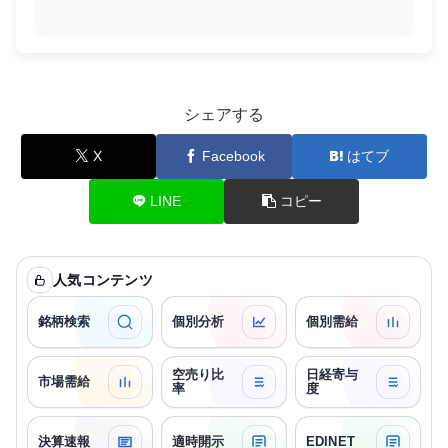
シェアする
X
Facebook
はてブ
LINE
コピー
人気コンテンツ
銘柄検索
個別分析
個別需給
空売り比
日経寄与
市場需給
率
度
決算速報
適時開示
EDINET