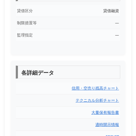
貸借区分
貸借融資
制限措置等
―
監理指定
―
各詳細データ
信用・空売り残高チャート
テクニカル分析チャート
大量保有報告書
適時開示情報