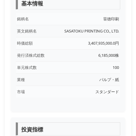
基本情報
銘柄名
笹徳印刷
英文銘柄名
SASATOKU PRINTING CO., LTD.
時価総額
3,407,935,000.0円
発行済株式総数
6,185,000株
単元株式数
100
業種
パルプ・紙
市場
スタンダード
投資指標