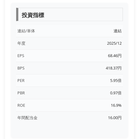
投資指標
連結/単体
連結
年度
2025/12
EPS
68.46円
BPS
418.37円
PER
5.95倍
PBR
0.97倍
ROE
16.9%
年間配当金
16.00円