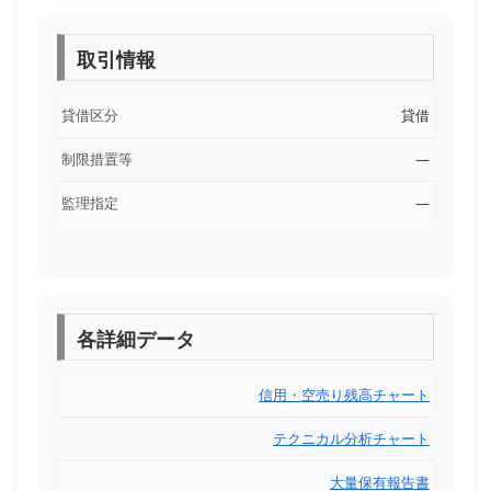
取引情報
貸借区分
貸借
制限措置等
―
監理指定
―
各詳細データ
信用・空売り残高チャート
テクニカル分析チャート
大量保有報告書