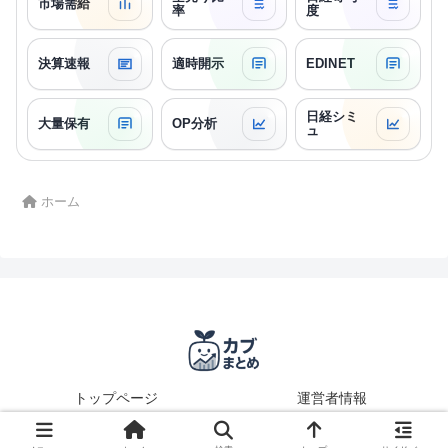
市場需給
率
度
決算速報
適時開示
EDINET
日経シミ
大量保有
OP分析
ュ
ホーム
トップページ
運営者情報
© 2025 カブまとめ.