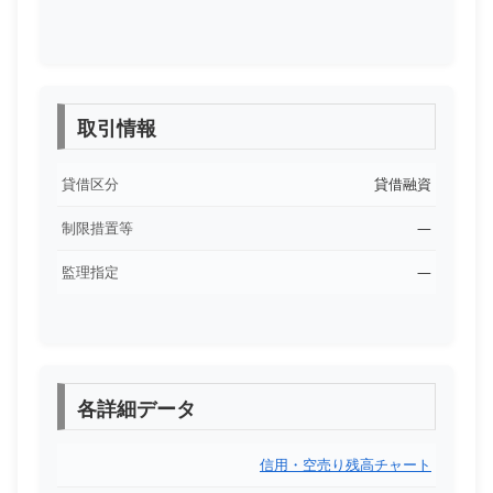
取引情報
貸借区分
貸借融資
制限措置等
―
監理指定
―
各詳細データ
信用・空売り残高チャート