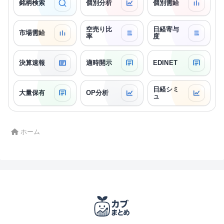
銘柄検索
個別分析
個別需給
空売り比
日経寄与
市場需給
率
度
決算速報
適時開示
EDINET
日経シミ
大量保有
OP分析
ュ
ホーム