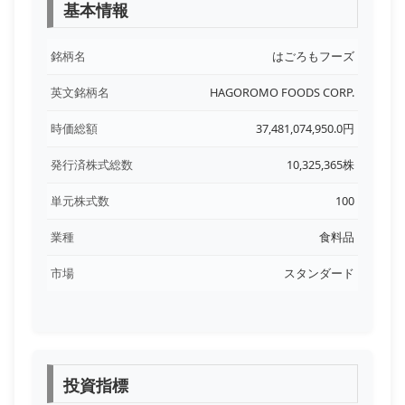
基本情報
銘柄名
はごろもフーズ
英文銘柄名
HAGOROMO FOODS CORP.
時価総額
37,481,074,950.0円
発行済株式総数
10,325,365株
単元株式数
100
業種
食料品
市場
スタンダード
投資指標