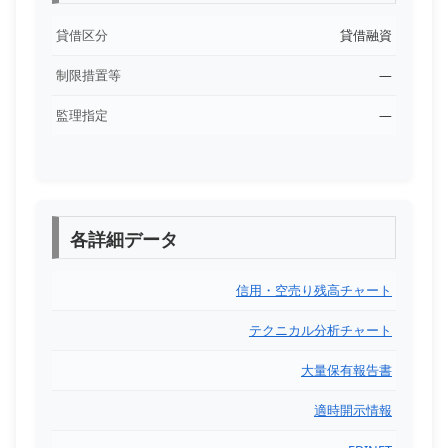
貸借区分
貸借融資
制限措置等
―
監理指定
―
各詳細データ
信用・空売り残高チャート
テクニカル分析チャート
大量保有報告書
適時開示情報