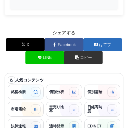
シェアする
X
Facebook
はてブ
LINE
コピー
人気コンテンツ
銘柄検索
個別分析
個別需給
空売り比
日経寄与
市場需給
率
度
決算速報
適時開示
EDINET