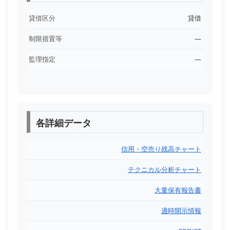
貸借区分
貸借
制限措置等
―
監理指定
―
各詳細データ
信用・空売り残高チャート
テクニカル分析チャート
大量保有報告書
適時開示情報