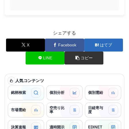
シェアする
X
Facebook
はてブ
LINE
コピー
人気コンテンツ
銘柄検索
個別分析
個別需給
空売り比
日経寄与
市場需給
率
度
決算速報
適時開示
EDINET