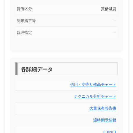
貸借区分
貸借融資
制限措置等
―
監理指定
―
各詳細データ
信用・空売り残高チャート
テクニカル分析チャート
大量保有報告書
適時開示情報
EDINET