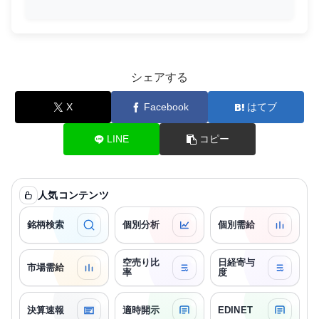
シェアする
X
Facebook
はてブ
LINE
コピー
人気コンテンツ
銘柄検索
個別分析
個別需給
空売り比
日経寄与
市場需給
率
度
決算速報
適時開示
EDINET