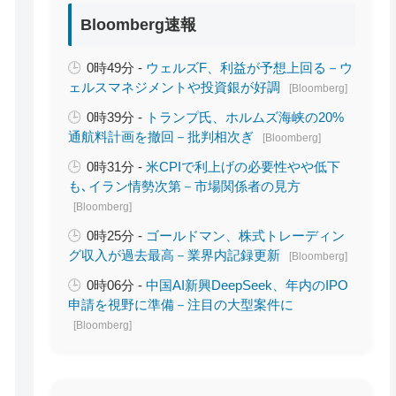
Bloomberg速報
0時49分 -
ウェルズF、利益が予想上回る－ウ
ェルスマネジメントや投資銀が好調
[Bloomberg]
0時39分 -
トランプ氏、ホルムズ海峡の20%
通航料計画を撤回－批判相次ぎ
[Bloomberg]
0時31分 -
米CPIで利上げの必要性やや低下
も､イラン情勢次第－市場関係者の見方
[Bloomberg]
0時25分 -
ゴールドマン、株式トレーディン
グ収入が過去最高－業界内記録更新
[Bloomberg]
0時06分 -
中国AI新興DeepSeek、年内のIPO
申請を視野に準備－注目の大型案件に
[Bloomberg]