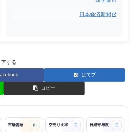
日本経済新聞
ェアする
acebook
はてブ
コピー
市場需給
空売り比率
日経寄与度