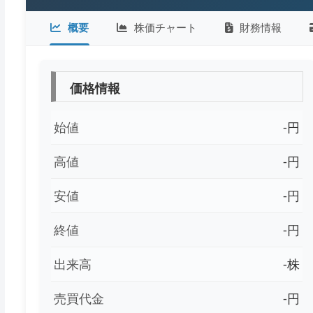
概要
株価チャート
財務情報
価格情報
始値
-円
高値
-円
安値
-円
終値
-円
出来高
-株
売買代金
-円