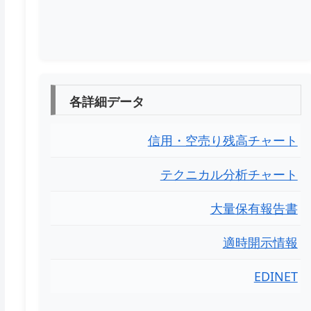
各詳細データ
信用・空売り残高チャート
テクニカル分析チャート
大量保有報告書
適時開示情報
EDINET