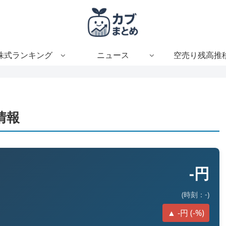
株式ランキング
ニュース
空売り残高推
情報
-円
(時刻：-)
▲ -円 (-%)