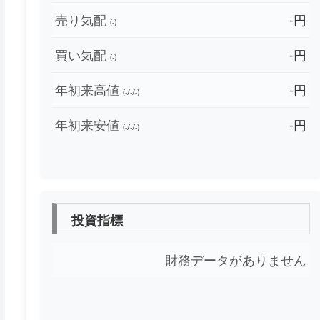
売り気配
-円
(-)
買い気配
-円
(-)
年初来高値
-円
(-/-/-)
年初来安値
-円
(-/-/-)
投資指標
財務データがありません