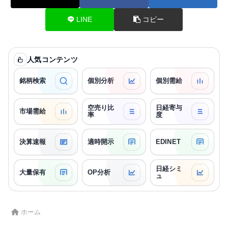
LINE
コピー
人気コンテンツ
銘柄検索
個別分析
個別需給
空売り比
日経寄与
市場需給
率
度
決算速報
適時開示
EDINET
日経シミ
大量保有
OP分析
ュ
ホーム