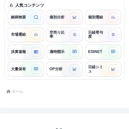
人気コンテンツ
銘柄検索
個別分析
個別需給
空売り比
日経寄与
市場需給
率
度
決算速報
適時開示
EDINET
日経シミ
大量保有
OP分析
ュ
ホーム