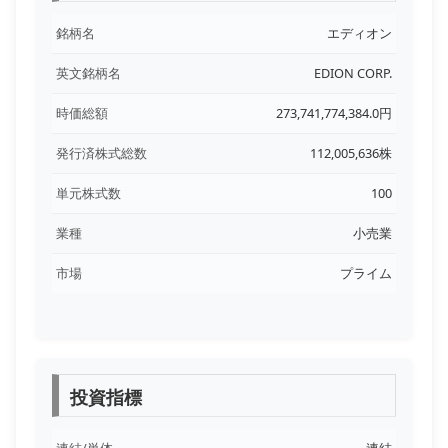
銘柄名
エディオン
英文銘柄名
EDION CORP.
時価総額
273,741,774,384.0円
発行済株式総数
112,005,636株
単元株式数
100
業種
小売業
市場
プライム
投資指標
連結/単体
連結