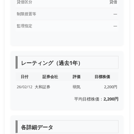
貸借区分
貸借
制限措置等
―
監理指定
―
レーティング（過去1年）
日付
証券会社
評価
目標株価
26/02/12
大和証券
弱気
2,200円
平均目標株価：
2,200円
各詳細データ