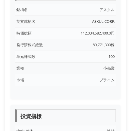
銘柄名
アスクル
英文銘柄名
ASKUL CORP.
時価総額
112,034,582,400.0円
発行済株式総数
89,771,300株
単元株式数
100
業種
小売業
市場
プライム
投資指標
連結/単体
連結