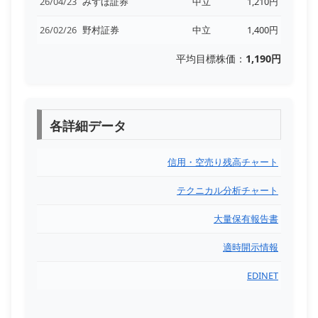
26/04/23
みずほ証券
中立
1,210円
26/02/26
野村証券
中立
1,400円
平均目標株価：
1,190円
各詳細データ
信用・空売り残高チャート
テクニカル分析チャート
大量保有報告書
適時開示情報
EDINET