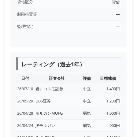
貸借区分
貸借
制限措置等
―
監理指定
―
レーティング（過去1年）
日付
証券会社
評価
目標株価
26/07/10
岩井コスモ証券
中立
1,400円
26/05/29
UBS証券
中立
1,230円
26/04/28
モルガンMUFG
弱気
1,000円
26/04/24
JPモルガン
弱気
900円