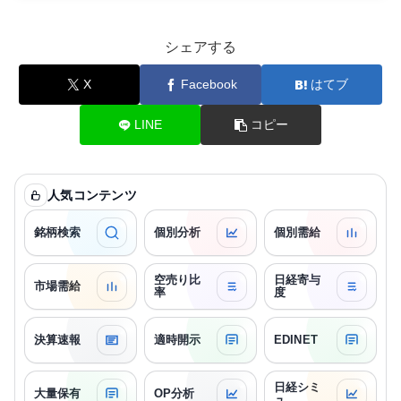
シェアする
X
Facebook
はてブ
LINE
コピー
人気コンテンツ
銘柄検索
個別分析
個別需給
空売り比
日経寄与
市場需給
率
度
決算速報
適時開示
EDINET
日経シミ
大量保有
OP分析
ュ