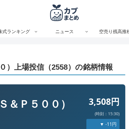
株式ランキング
ニュース
空売り残高推
）上場投信（2558）の銘柄情報
3,508円
Ｓ＆Ｐ５００）
(時刻：15:30)
▼ -11円