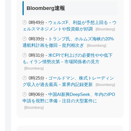
Bloomberg速報
0時49分 -
ウェルズF、利益が予想上回る－ウ
ェルスマネジメントや投資銀が好調
[Bloomberg]
0時39分 -
トランプ氏、ホルムズ海峡の20%
通航料計画を撤回－批判相次ぎ
[Bloomberg]
0時31分 -
米CPIで利上げの必要性やや低下
も､イラン情勢次第－市場関係者の見方
[Bloomberg]
0時25分 -
ゴールドマン、株式トレーディン
グ収入が過去最高－業界内記録更新
[Bloomberg]
0時06分 -
中国AI新興DeepSeek、年内のIPO
申請を視野に準備－注目の大型案件に
[Bloomberg]