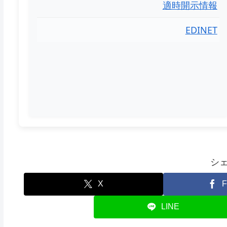
適時開示情報
EDINET
シ
X
F
LINE