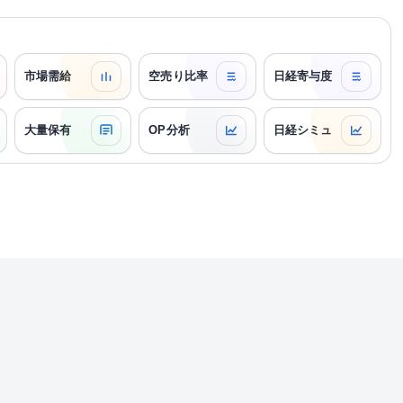
市場需給
空売り比率
日経寄与度
大量保有
OP分析
日経シミュ