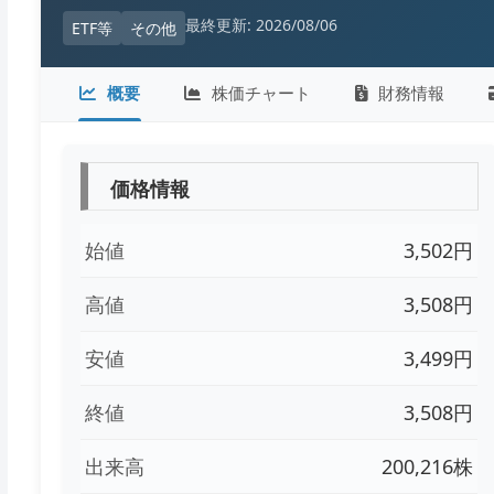
最終更新: 2026/08/06
ETF等
その他
概要
株価チャート
財務情報
価格情報
始値
3,502円
高値
3,508円
安値
3,499円
終値
3,508円
出来高
200,216株