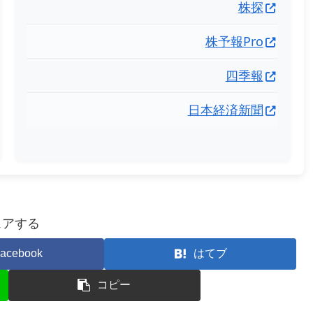
株探
株予報Pro
四季報
日本経済新聞
ェアする
acebook
はてブ
コピー