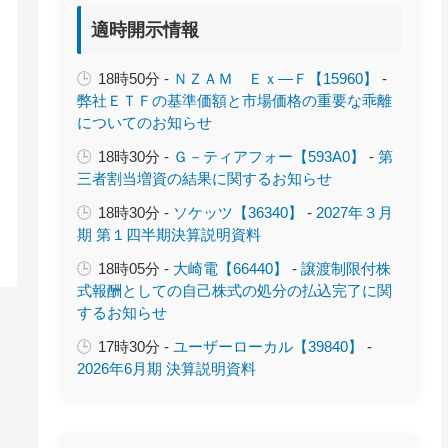
適時開示情報
18時50分 -
ＮＺＡＭ Ｅｘ―Ｆ【15960】
-
弊社ＥＴＦの基準価額と市場価格の重要な乖離
についてのお知らせ
18時30分 -
Ｇ－ティアフォー【593A0】
-
第
三者割当増資の結果に関するお知らせ
18時30分 -
ソケッツ【36340】
-
2027年３月
期 第１四半期決算説明資料
18時05分 -
大崎電【66440】
-
譲渡制限付株
式報酬としての自己株式の処分の払込完了に関
するお知らせ
17時30分 -
ユーザーローカル【39840】
-
2026年6月期 決算説明資料