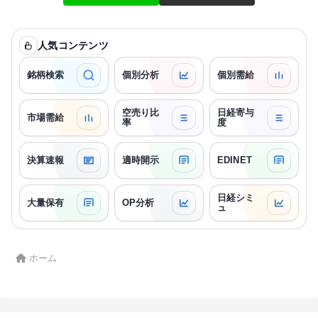
人気コンテンツ
銘柄検索
個別分析
個別需給
空売り比
日経寄与
市場需給
率
度
決算速報
適時開示
EDINET
日経シミ
大量保有
OP分析
ュ
ホーム