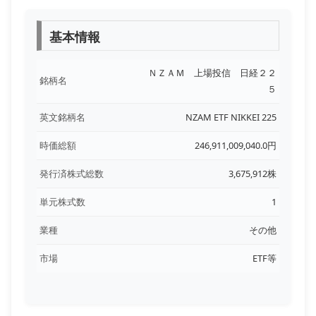
基本情報
ＮＺＡＭ 上場投信 日経２２
銘柄名
５
英文銘柄名
NZAM ETF NIKKEI 225
時価総額
246,911,009,040.0円
発行済株式総数
3,675,912株
単元株式数
1
業種
その他
市場
ETF等