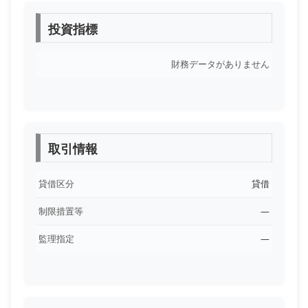
投資指標
財務データがありません
取引情報
貸借区分
貸借
制限措置等
―
監理指定
―