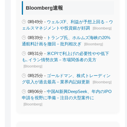
Bloomberg速報
0時49分 -
ウェルズF、利益が予想上回る－ウ
ェルスマネジメントや投資銀が好調
[Bloomberg]
0時39分 -
トランプ氏、ホルムズ海峡の20%
通航料計画を撤回－批判相次ぎ
[Bloomberg]
0時31分 -
米CPIで利上げの必要性やや低下
も､イラン情勢次第－市場関係者の見方
[Bloomberg]
0時25分 -
ゴールドマン、株式トレーディン
グ収入が過去最高－業界内記録更新
[Bloomberg]
0時06分 -
中国AI新興DeepSeek、年内のIPO
申請を視野に準備－注目の大型案件に
[Bloomberg]