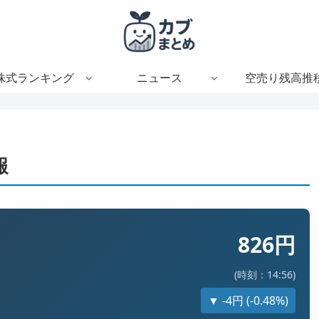
株式ランキング
ニュース
空売り残高推
報
826円
(時刻：14:56)
▼ -4円 (-0.48%)