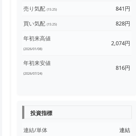
売り気配
841円
(15:25)
買い気配
828円
(15:25)
年初来高値
2,074円
(2026/01/08)
年初来安値
816円
(2026/07/24)
投資指標
連結/単体
連結