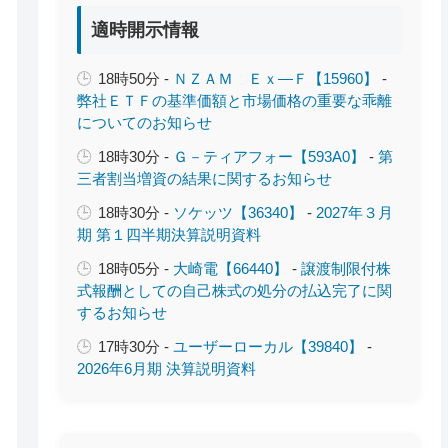
適時開示情報
18時50分 -
ＮＺＡＭ Ｅｘ―Ｆ【15960】
-
弊社ＥＴＦの基準価額と市場価格の重要な乖離
についてのお知らせ
18時30分 -
Ｇ－ティアフォー【593A0】
-
第
三者割当増資の結果に関するお知らせ
18時30分 -
ソケッツ【36340】
-
2027年３月
期 第１四半期決算説明資料
18時05分 -
大崎電【66440】
-
譲渡制限付株
式報酬としての自己株式の処分の払込完了に関
するお知らせ
17時30分 -
ユーザーローカル【39840】
-
2026年6月期 決算説明資料