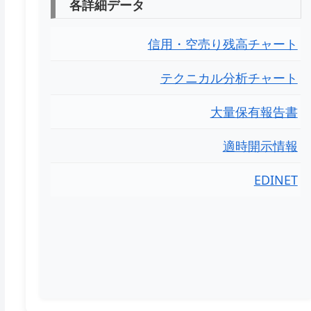
各詳細データ
信用・空売り残高チャート
テクニカル分析チャート
大量保有報告書
適時開示情報
EDINET