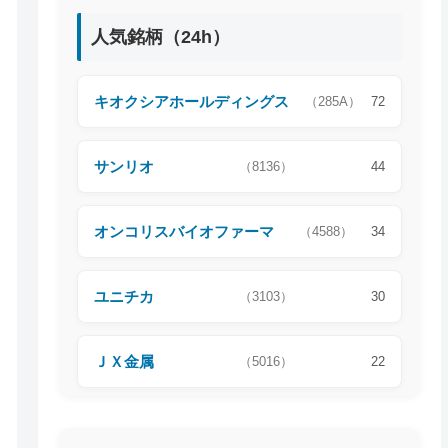
人気銘柄（24h）
キオクシアホールディングス
（285A）
72
サンリオ
（8136）
44
オンコリスバイオファーマ
（4588）
34
ユニチカ
（3103）
30
ＪＸ金属
（5016）
22