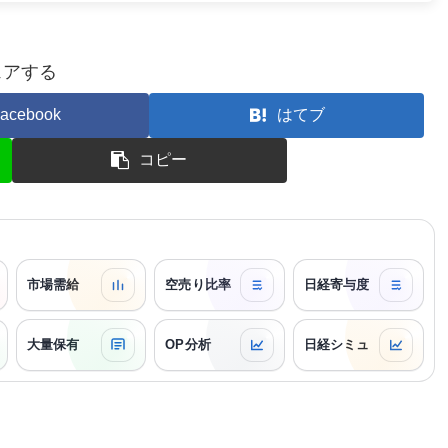
ェアする
acebook
はてブ
コピー
市場需給
空売り比率
日経寄与度
大量保有
OP分析
日経シミュ