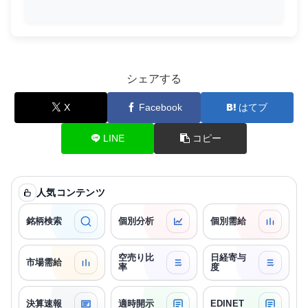
シェアする
X
Facebook
はてブ
LINE
コピー
人気コンテンツ
銘柄検索
個別分析
個別需給
空売り比
日経寄与
市場需給
率
度
決算速報
適時開示
EDINET