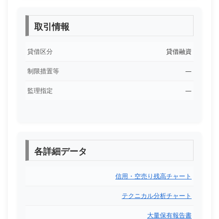
取引情報
貸借区分
貸借融資
制限措置等
―
監理指定
―
各詳細データ
信用・空売り残高チャート
テクニカル分析チャート
大量保有報告書