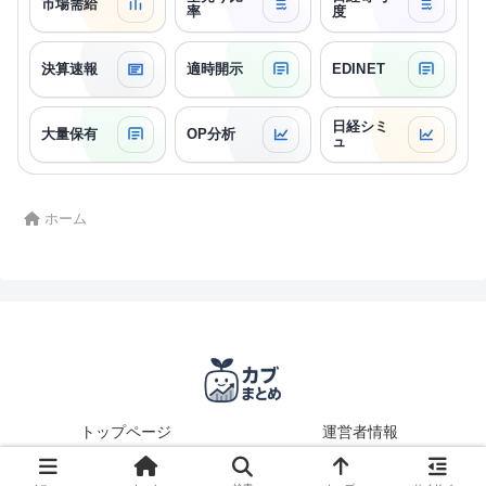
市場需給
率
度
決算速報
適時開示
EDINET
日経シミ
大量保有
OP分析
ュ
ホーム
トップページ
運営者情報
© 2025 カブまとめ.