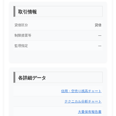
取引情報
貸借区分
貸借
制限措置等
―
監理指定
―
各詳細データ
信用・空売り残高チャート
テクニカル分析チャート
大量保有報告書