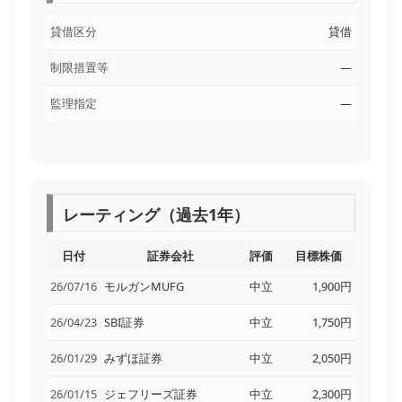
貸借区分
貸借
制限措置等
―
監理指定
―
レーティング（過去1年）
日付
証券会社
評価
目標株価
26/07/16
モルガンMUFG
中立
1,900円
26/04/23
SBI証券
中立
1,750円
26/01/29
みずほ証券
中立
2,050円
26/01/15
ジェフリーズ証券
中立
2,300円