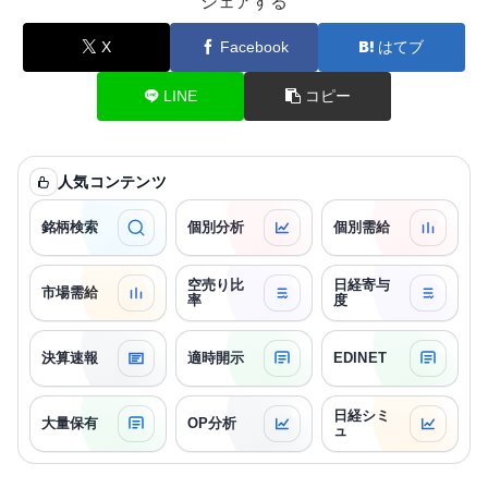
シェアする
X
Facebook
はてブ
LINE
コピー
人気コンテンツ
銘柄検索
個別分析
個別需給
空売り比
日経寄与
市場需給
率
度
決算速報
適時開示
EDINET
日経シミ
大量保有
OP分析
ュ