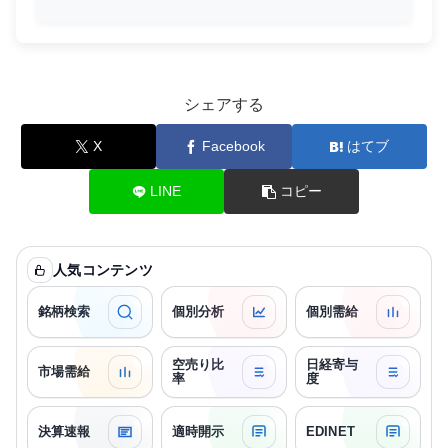
シェアする
X
Facebook
はてブ
LINE
コピー
人気コンテンツ
銘柄検索
個別分析
個別需給
空売り比
日経寄与
市場需給
率
度
決算速報
適時開示
EDINET