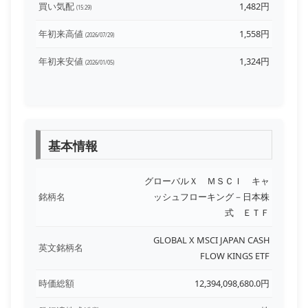
買い気配
1,482円
(15:29)
年初来高値
1,558円
(2026/07/29)
年初来安値
1,324円
(2026/01/05)
基本情報
グローバルＸ ＭＳＣＩ キャ
銘柄名
ッシュフローキング－日本株
式 ＥＴＦ
GLOBAL X MSCI JAPAN CASH
英文銘柄名
FLOW KINGS ETF
時価総額
12,394,098,680.0円