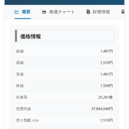
概要
株価チャート
財務情報
価格情報
始値
1,481円
高値
1,510円
安値
1,481円
終値
1,509円
出来高
25,261株
売買代金
37,864,046円
売り気配
1,510円
(15:29)