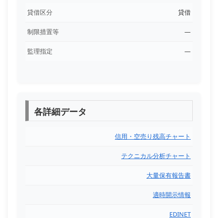
貸借区分
貸借
制限措置等
―
監理指定
―
各詳細データ
信用・空売り残高チャート
テクニカル分析チャート
大量保有報告書
適時開示情報
EDINET