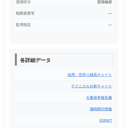
貸借区分
貸借融資
制限措置等
―
監理指定
―
各詳細データ
信用・空売り残高チャート
テクニカル分析チャート
大量保有報告書
適時開示情報
EDINET