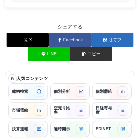
シェアする
X
Facebook
はてブ
LINE
コピー
人気コンテンツ
銘柄検索
個別分析
個別需給
空売り比
日経寄与
市場需給
率
度
決算速報
適時開示
EDINET