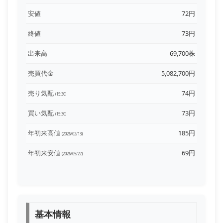
安値
72円
終値
73円
出来高
69,700株
売買代金
5,082,700円
売り気配
74円
(15:30)
買い気配
73円
(15:30)
年初来高値
185円
(2026/02/13)
年初来安値
69円
(2026/05/27)
基本情報