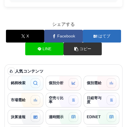
シェアする
X
Facebook
はてブ
LINE
コピー
人気コンテンツ
銘柄検索
個別分析
個別需給
空売り比
日経寄与
市場需給
率
度
決算速報
適時開示
EDINET