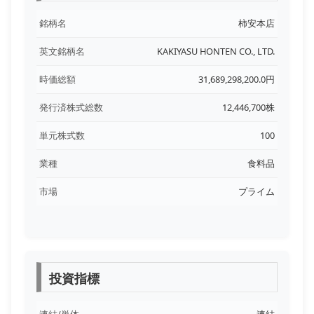
銘柄名
柿安本店
英文銘柄名
KAKIYASU HONTEN CO., LTD.
時価総額
31,689,298,200.0円
発行済株式総数
12,446,700株
単元株式数
100
業種
食料品
市場
プライム
投資指標
連結/単体
連結