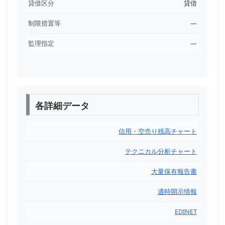
貸借区分
貸借
制限措置等
―
監理指定
―
各詳細データ
信用・空売り残高チャート
テクニカル分析チャート
大量保有報告書
適時開示情報
EDINET